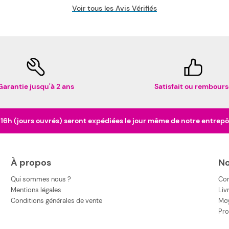
Voir tous les Avis Vérifiés
Garantie jusqu'à 2 ans
Satisfait ou rembours
h (jours ouvrés) seront expédiées le jour même de notre entrepôt 
À propos
No
Qui sommes nous ?
Co
Mentions légales
Liv
Conditions générales de vente
Moy
Pro