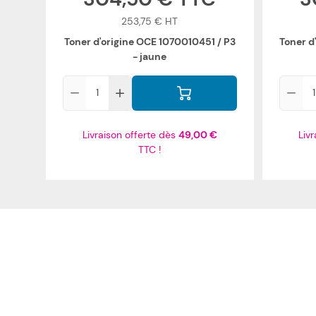
253,75 €
Toner d'origine OCE 1070010451 / P3
Toner d
- jaune
Qté
Qté
Livraison offerte dès
49,00 €
Liv
TTC !