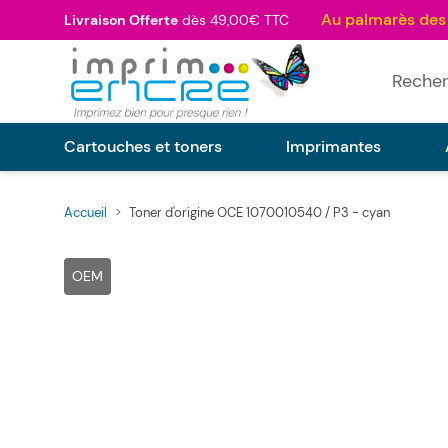
Allez au contenu
Livraison Offerte
dès 49,00€ TTC
Rechercher
Cartouches et toners
Imprimantes
Accueil
>
Toner d'origine OCE 1070010540 / P3 - cyan
Main image
Click to view image in fullsc
OEM