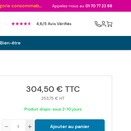
Au palmarès des meilleurs sites en 2024 et sacré n°1 en 2022 et 2023 ! ( Catégorie consommables)
Appelez-nous au
01 70 77 23 88
Cart
4,6/5 Avis Vérifiés
 Bien-être
304,50 €
TTC
253,75 €
HT
Produit dispo. sous 2-10 jours
Quantité
Ajouter au panier