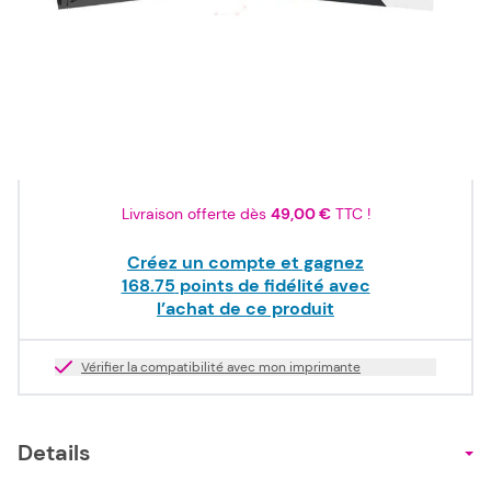
202,50 €
TTC
168,75 €
HT
Produit dispo. sous 2-10 jours
Quantité
Livraison offerte dès
49,00 €
TTC !
Créez un compte et gagnez
168.75
points de fidélité avec
l’achat de ce produit
Vérifier la compatibilité avec mon imprimante
Details