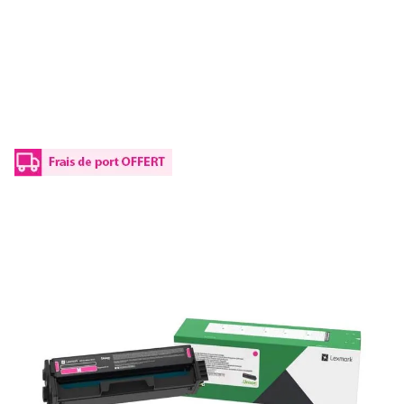
Toner d'origine Lexmark C330H30 -
magenta
Réf :
C330H30
Capacité en pages (à 5%) :
2500
C330H30 Lexmark - magenta - toner de marque