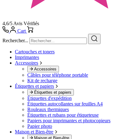
4,6/5 Avis Vérifiés
Cart
Rechercher...
Cartouches et toners
Imprimantes
Accessoires
Accessoires
Câbles pour téléphone portable
Kit de recharge
Étiquettes et papiers
Étiquettes et papiers
Étiquettes d'expédition
Étiquettes autocollantes sur feuilles A4
Rouleaux thermiques
Étiquettes et rubans pour étiqueteuse
Papiers pour imprimantes et photocopieurs
Papier photo
Maison et Bien-être
Maison et Bien-être