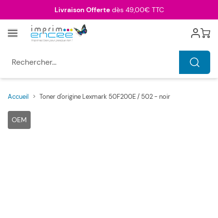
Allez au contenu
Livraison Offerte
dès 49,00€ TTC
Menu
Cart
Rechercher...
Accueil
>
Toner d'origine Lexmark 50F200E / 502 - noir
Main image
Click to view image in fullscreen
OEM