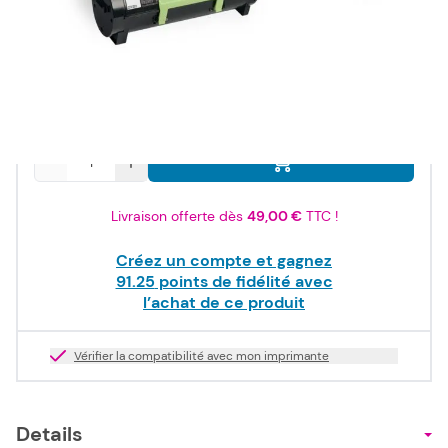
109,50 €
TTC
91,25 €
HT
Produit dispo. sous 2-10 jours
Quantité
Livraison offerte dès
49,00 €
TTC !
Créez un compte et gagnez
91.25
points de fidélité avec
l’achat de ce produit
Vérifier la compatibilité avec mon imprimante
Details