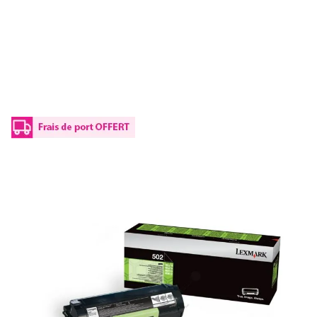
Toner d'origine Lexmark 50F200E / 502 -
noir
Réf :
50F200E
Référence fabricant :
502
Capacité en pages (à 5%) :
1500
50F200E / 502Lexmark - noir - toner de marque