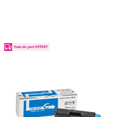
Toner d'origine Kyocera 1T02PACNL0 / TK-
5135 C - cyan
Réf :
1T02PACNL0
Référence fabricant :
TK-5135 C
Capacité en pages (à 5%) :
5000
1T02PACNL0 / TK-5135 CKyocera - cyan - toner de marque