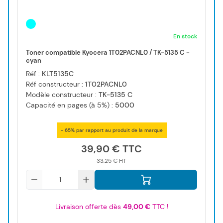
En stock
Toner compatible Kyocera 1T02PACNL0 / TK-5135 C -
cyan
Réf :
KLT5135C
Réf constructeur :
1T02PACNL0
Modèle constructeur :
TK-5135 C
Capacité en pages (à 5%) :
5000
- 65% par rapport au produit de la marque
39,90 €
33,25 €
Qté
Livraison offerte dès
49,00 €
TTC !