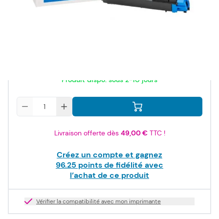
ISO/IEC
19798
115,50 €
TTC
96,25 €
HT
Produit dispo. sous 2-10 jours
Quantité
Livraison offerte dès
49,00 €
TTC !
Créez un compte et gagnez
96.25
points de fidélité avec
l’achat de ce produit
Vérifier la compatibilité avec mon imprimante