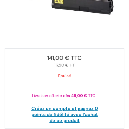
Référence fabricant :
TK-360
Capacité en pages (à 5%) :
20000
1T02J20EU0 / TK-360Kyocera - noir - toner de marque
ISO/IEC
19752
141,00 €
TTC
117,50 €
HT
Epuisé
Livraison offerte dès
49,00 €
TTC !
Créez un compte et gagnez
0
points de fidélité avec l’achat
de ce produit