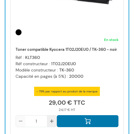
En stock
Toner compatible Kyocera 1T02J20EU0 / TK-360 - noir
Réf :
KLT360
Réf constructeur :
1T02J20EU0
Modèle constructeur :
TK-360
Capacité en pages (à 5%) :
20000
- 79% par rapport au produit de la marque
29,00 €
24,17 €
Qté