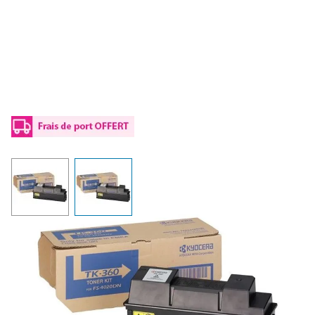
View larger image
View larger image
Toner d'origine Kyocera 1T02J20EU0 / TK-
360 - noir
Réf :
1T02J20EU0