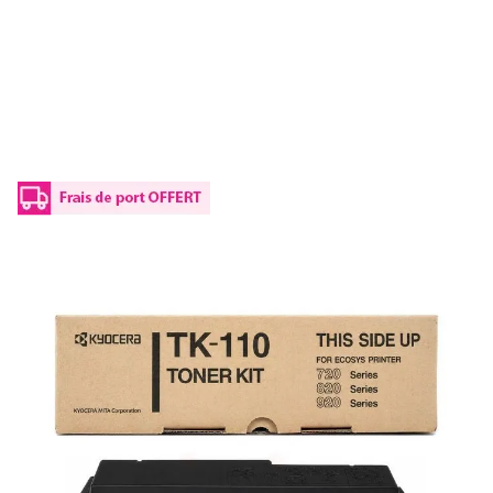
Toner d'origine Kyocera 1T02FV0DE0 / TK-
110 - noir
Réf :
1T02FV0DE0
Référence fabricant :
TK-110
Capacité en pages (à 5%) :
6000
1T02FV0DE0 / TK-110Kyocera - noir - toner de marque