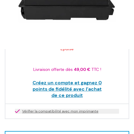
ISO/IEC
19752
132,07 €
TTC
110,06 €
HT
Epuisé
Livraison offerte dès
49,00 €
TTC !
Créez un compte et gagnez
0
points de fidélité avec l’achat
de ce produit
Vérifier la compatibilité avec mon imprimante