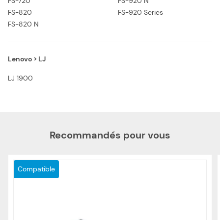
FS-720
FS-920 N
FS-820
FS-920 Series
FS-820 N
Lenovo > LJ
LJ 1900
Recommandés pour vous
Compatible