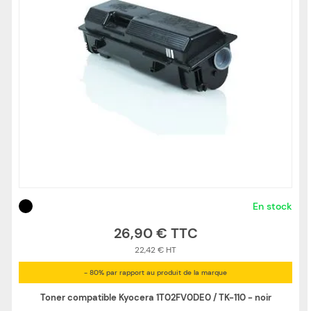
En stock
26,90 €
22,42 €
- 80% par rapport au produit de la marque
Toner compatible Kyocera 1T02FV0DE0 / TK-110 - noir