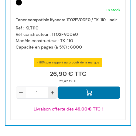
En stock
Toner compatible Kyocera 1T02FV0DE0 / TK-110 - noir
Réf :
KLT110
Réf constructeur :
1T02FV0DE0
Modèle constructeur :
TK-110
Capacité en pages (à 5%) :
6000
- 80% par rapport au produit de la marque
26,90 €
22,42 €
Qté
Livraison offerte dès
49,00 €
TTC !