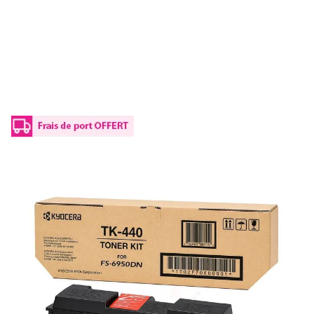
Toner d'origine Kyocera 1T02F70EU0 / TK-
440 - noir
Réf :
1T02F70EU0
Référence fabricant :
TK-440
Capacité en pages (à 5%) :
15000
1T02F70EU0 / TK-440Kyocera - noir - toner de marque