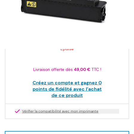
ISO/IEC
19752
132,00 €
TTC
110,00 €
HT
Epuisé
Livraison offerte dès
49,00 €
TTC !
Créez un compte et gagnez
0
points de fidélité avec l’achat
de ce produit
Vérifier la compatibilité avec mon imprimante