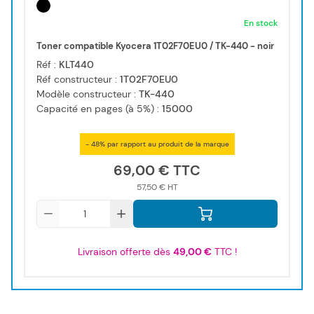
En stock
Toner compatible Kyocera 1T02F70EU0 / TK-440 - noir
Réf :
KLT440
Réf constructeur :
1T02F70EU0
Modèle constructeur :
TK-440
Capacité en pages (à 5%) :
15000
- 48% par rapport au produit de la marque
69,00 €
57,50 €
Qté
Livraison offerte dès
49,00 €
TTC !