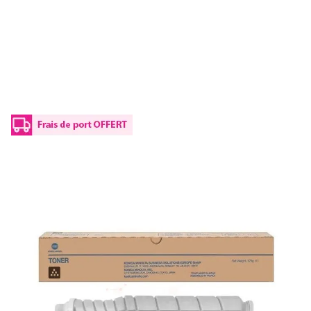
Toner d'origine Konica Minolta AF1R156 /
TN-635 K - noir
Réf :
AF1R156
Référence fabricant :
TN-635 K
Capacité en pages (à 5%) :
60000
AF1R156 / TN-635 KKonica Minolta - noir - toner de marque