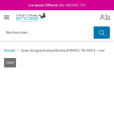
Allez au contenu
Livraison Offerte
dès 49,00€ TTC
Menu
Cart
Rechercher...
Accueil
>
Toner d'origine Konica Minolta AF1R156 / TN-635 K - noir
Main image
Click to view image in fullscreen
OEM