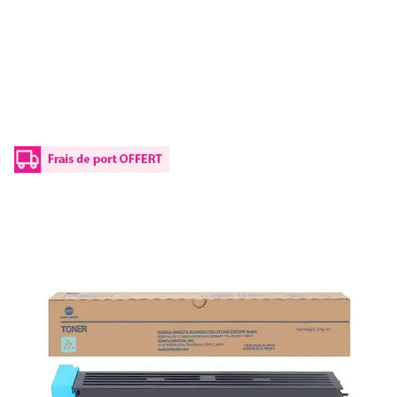
Toner d'origine Konica Minolta A9K8450 /
TN-713 C - cyan
Réf :
A9K8450
Référence fabricant :
TN-713 C
Capacité en pages (à 5%) :
33200
A9K8450 / TN-713 CKonica Minolta - cyan - toner de marque