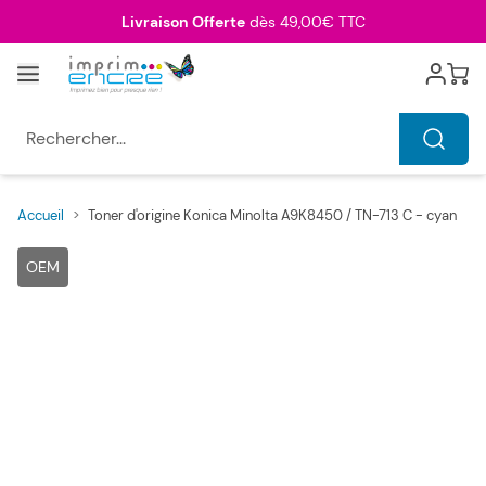
Allez au contenu
Livraison Offerte
dès 49,00€ TTC
Menu
Cart
Rechercher...
Accueil
>
Toner d'origine Konica Minolta A9K8450 / TN-713 C - cyan
Main image
Click to view image in fullscreen
OEM