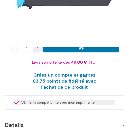
100,50 €
TTC
83,75 €
HT
Produit dispo. sous 2-10 jours
Quantité
Livraison offerte dès
49,00 €
TTC !
Créez un compte et gagnez
83.75
points de fidélité avec
l’achat de ce produit
Vérifier la compatibilité avec mon imprimante
Details