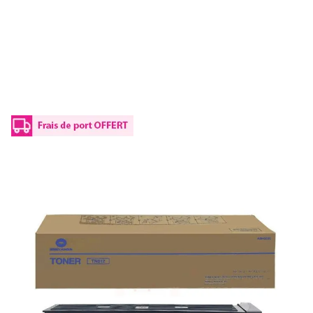
Toner d'origine Konica Minolta A8H5050 /
TN-812 - noir
Réf :
A8H5050
Référence fabricant :
TN-812
Capacité en pages (à 5%) :
40800
A8H5050 / TN-812Konica Minolta - noir - toner de marque