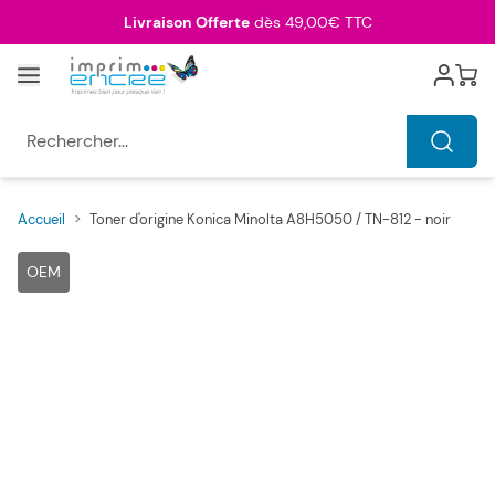
Allez au contenu
Livraison Offerte
dès 49,00€ TTC
Menu
Cart
Rechercher...
Accueil
>
Toner d'origine Konica Minolta A8H5050 / TN-812 - noir
Main image
Click to view image in fullscreen
OEM