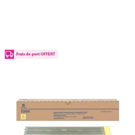
Toner d'origine Konica Minolta A3VU250 /
TN-711 Y - jaune
Réf :
A3VU250
Référence fabricant :
TN-711 Y
Capacité en pages (à 5%) :
31500
A3VU250 / TN-711 YKonica Minolta - jaune - toner de marque