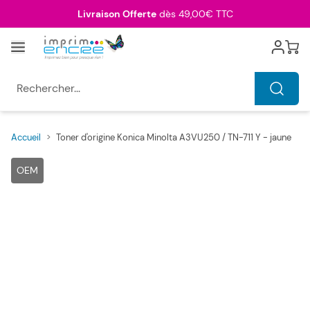
Allez au contenu
Livraison Offerte
dès 49,00€ TTC
Menu
Cart
Rechercher...
Accueil
>
Toner d'origine Konica Minolta A3VU250 / TN-711 Y - jaune
Main image
Click to view image in fullscreen
OEM