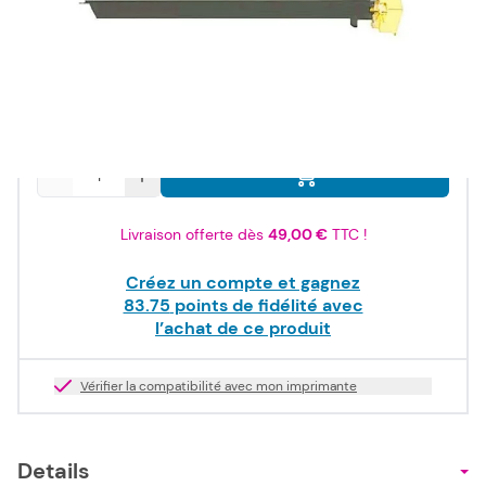
100,50 €
TTC
83,75 €
HT
Produit dispo. sous 2-10 jours
Quantité
Livraison offerte dès
49,00 €
TTC !
Créez un compte et gagnez
83.75
points de fidélité avec
l’achat de ce produit
Vérifier la compatibilité avec mon imprimante
Details