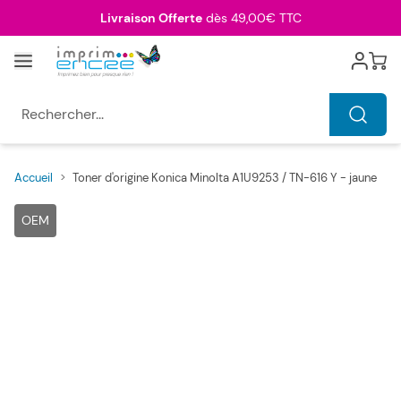
Allez au contenu
Livraison Offerte
dès 49,00€ TTC
Menu
Cart
Rechercher...
Accueil
>
Toner d'origine Konica Minolta A1U9253 / TN-616 Y - jaune
Main image
Click to view image in fullscreen
OEM