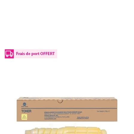
Toner d'origine Konica Minolta A1U9253 /
TN-616 Y - jaune
Réf :
A1U9253
Référence fabricant :
TN-616 Y
Capacité en pages (à 5%) :
41800
A1U9253 / TN-616 YKonica Minolta - jaune - toner de marque