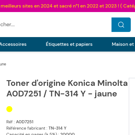
...
Accessoires
Étiquettes et papiers
Maison et
aune
Toner d'origine Konica Minolta
A0D7251 / TN-314 Y - jaune
Réf :
A0D7251
Référence fabricant :
TN-314 Y
Capacité en pages (à 5%) :
20000