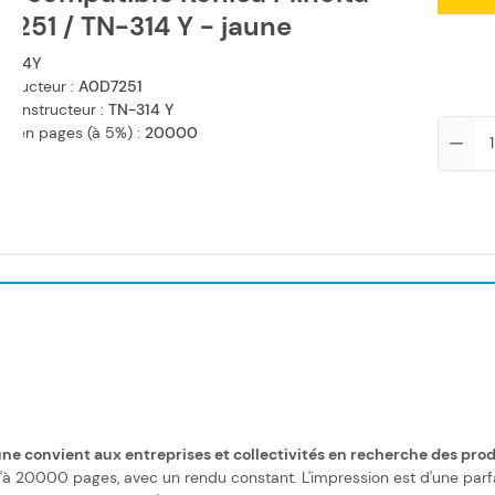
251 / TN-314 Y - jaune
T314Y
structeur :
A0D7251
 constructeur :
TN-314 Y
Qté
té en pages (à 5%) :
20000
une convient aux entreprises et collectivités en recherche des pro
à 20000 pages, avec un rendu constant. L'impression est d'une parfai