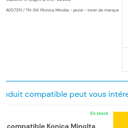
A0D7251 / TN-314 YKonica Minolta - jaune - toner de marque
roduit compatible peut vous intér
En stock
er compatible Konica Minolta