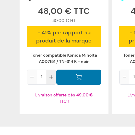
48,00 €
40,00 €
- 41% par rapport au
- 
produit de la marque
pr
Toner compatible Konica Minolta
Toner
A0D7151 / TN-314 K - noir
A0
Qté
Qté
Livraison offerte dès
49,00 €
Liv
TTC !