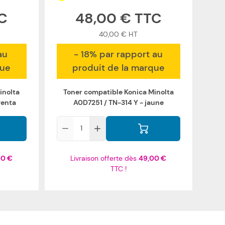
48,00 €
40,00 €
au
- 18% par rapport au
que
produit de la marque
inolta
Toner compatible Konica Minolta
genta
A0D7251 / TN-314 Y - jaune
Qté
00 €
Livraison offerte dès
49,00 €
TTC !