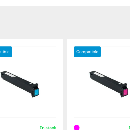
tible
Compatible
En stock