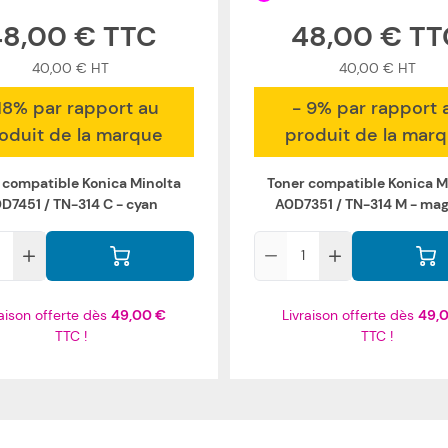
48,00 €
48,00 €
40,00 €
40,00 €
18% par rapport au
- 9% par rapport 
oduit de la marque
produit de la mar
 compatible Konica Minolta
Toner compatible Konica M
D7451 / TN-314 C - cyan
A0D7351 / TN-314 M - ma
Qté
raison offerte dès
49,00 €
Livraison offerte dès
49,
TTC !
TTC !