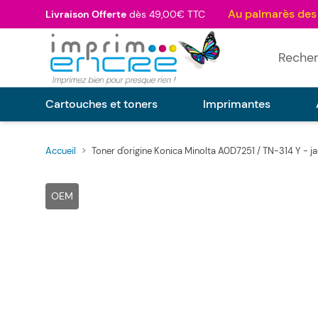
Allez au contenu
Livraison Offerte
dès 49,00€ TTC
Rechercher
Cartouches et toners
Imprimantes
Accueil
>
Toner d'origine Konica Minolta A0D7251 / TN-314 Y - j
Main image
Click to view image in fullscreen
OEM