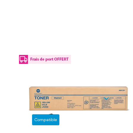
Ce p
Compatible
Ton