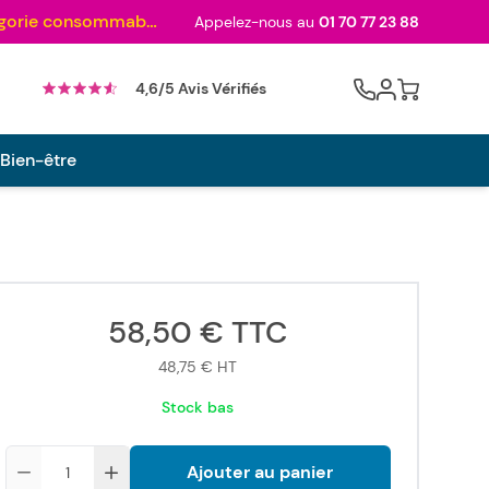
Au palmarès des meilleurs sites en 2024 et sacré n°1 en 2022 et 2023 ! ( Catégorie consommables)
Appelez-nous au
01 70 77 23 88
Cart
4,6/5 Avis Vérifiés
 Bien-être
58,50 €
TTC
48,75 €
HT
Stock bas
Quantité
Ajouter au panier