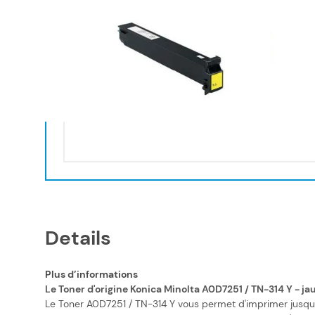
A0D7
Réf :
KL
Réf con
Modèle
Capaci
Details
Plus d’informations
Le Toner d'origine Konica Minolta A0D7251 / TN-314 Y - ja
Le Toner A0D7251 / TN-314 Y vous permet d'imprimer jusqu'