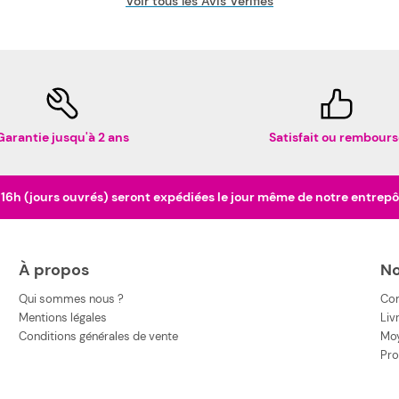
Voir tous les Avis Vérifiés
Garantie jusqu'à 2 ans
Satisfait ou rembours
h (jours ouvrés) seront expédiées le jour même de notre entrepôt 
À propos
No
Qui sommes nous ?
Co
Mentions légales
Liv
Conditions générales de vente
Moy
Pro