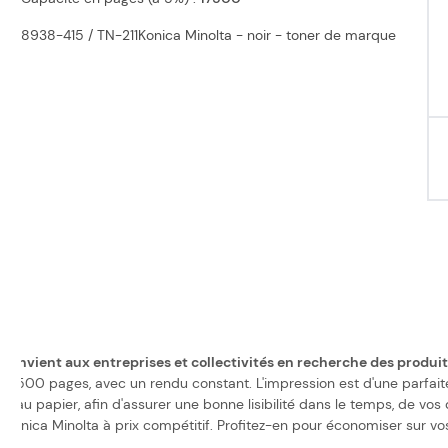
8938-415 / TN-211Konica Minolta - noir - toner de marque
r convient aux entreprises et collectivités en recherche des produi
17500 pages, avec un rendu constant. L'impression est d'une parfaite
er au papier, afin d'assurer une bonne lisibilité dans le temps, de vo
onica Minolta à prix compétitif. Profitez-en pour économiser sur vos