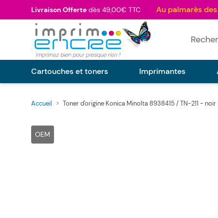
Allez au contenu
Livraison Offerte
dès 49,00€ TTC
Rechercher
Cartouches et toners
Imprimantes
Accueil
>
Toner d'origine Konica Minolta 8938415 / TN-211 - noir
Main image
Click to view image in fullscreen
OEM