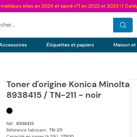
...
Accessoires
Étiquettes et papiers
Maison et
Toner d'origine Konica Minolta
8938415 / TN-211 - noir
Réf :
8938415
Référence fabricant :
TN-211
Capacité en pages (à 5%) :
17500