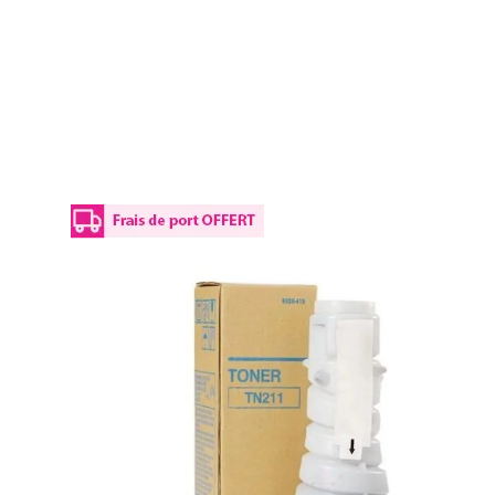
Details
Plus d’informations
Le Toner d'origine Konica Minolta 8938-415 / TN-211 - noi
Le Toner 8938-415 / TN-211 vous permet d'imprimer jusqu'à 
qualité. Ces derniers sont aussi prévus pour bien s'imprégn
imprim-encre.com vous propose les produits de la marque K