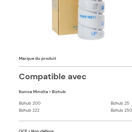
Caractéristiques
Capacité en pages (à 5%)
Couleurs
Marque du produit
Compatible avec
Konica Minolta > Bizhub
Bizhub 200
Bizhub 25
Bizhub 222
Bizhub 25
OCE > Non définie