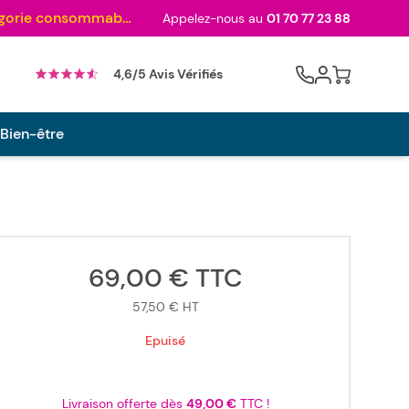
Au palmarès des meilleurs sites en 2024 et sacré n°1 en 2022 et 2023 ! ( Catégorie consommables)
Appelez-nous au
01 70 77 23 88
Cart
4,6/5 Avis Vérifiés
 Bien-être
69,00 €
TTC
57,50 €
HT
Epuisé
Livraison offerte dès
49,00 €
TTC !