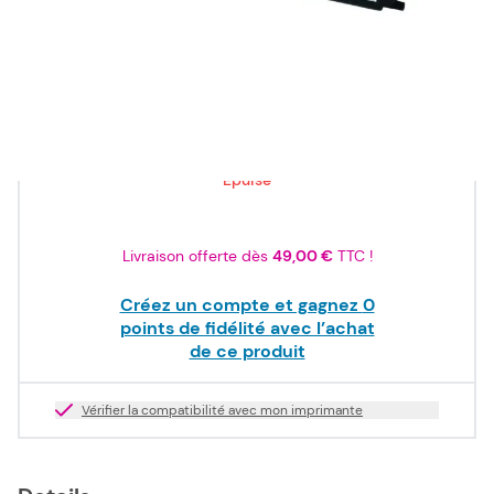
ISO/IEC
19798
181,50 €
TTC
151,25 €
HT
Epuisé
Livraison offerte dès
49,00 €
TTC !
Créez un compte et gagnez
0
points de fidélité avec l’achat
de ce produit
Vérifier la compatibilité avec mon imprimante