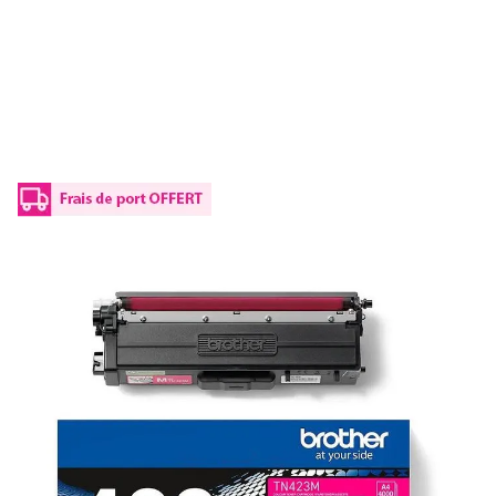
Toner d'origine Brother TN423M - magenta
Réf :
TN423M
Capacité en pages (à 5%) :
4000
TN-423 M Brother - magenta - toner de marque
ISO/IEC
19752