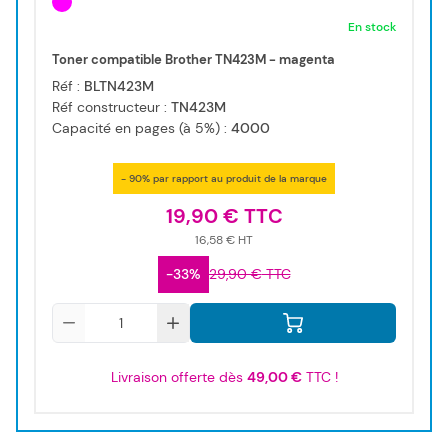
En stock
Toner compatible Brother TN423M - magenta
Réf :
BLTN423M
Réf constructeur :
TN423M
Capacité en pages (à 5%) :
4000
- 90% par rapport au produit de la marque
19,90 €
16,58 €
-33%
29,90 €
Qté
Livraison offerte dès
49,00 €
TTC !