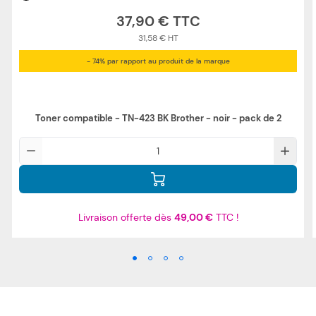
37,90 €
31,58 €
- 74% par rapport au produit de la marque
Toner compatible - TN-423 BK Brother - noir - pack de 2
Qté
Livraison offerte dès
49,00 €
TTC !