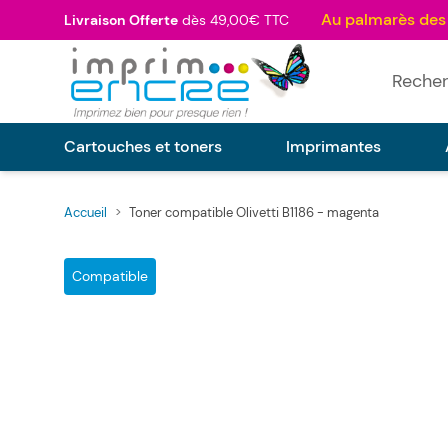
Allez au contenu
Livraison Offerte
dès 49,00€ TTC
Rechercher
Cartouches et toners
Imprimantes
Accueil
>
Toner compatible Olivetti B1186 - magenta
Main image
Click to view image in fullscreen
Compatible