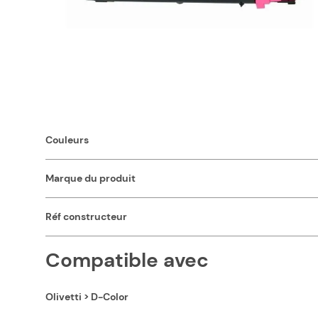
plaquettes de présentation, etc., optez pour notre toner c
Nos consommables compatibles pas chers sont d'une qualité
Caractéristiques
Capacité en pages (à 5%)
Couleurs
Marque du produit
Réf constructeur
Compatible avec
Olivetti > D-Color