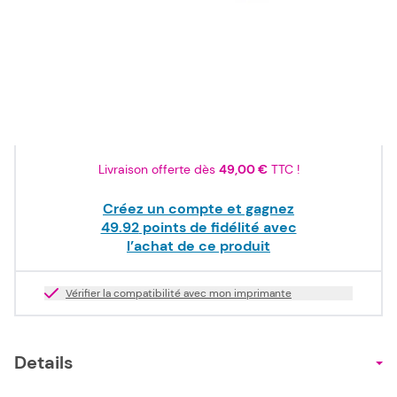
59,90 €
TTC
49,92 €
HT
En stock
Quantité
Livraison offerte dès
49,00 €
TTC !
Créez un compte et gagnez
49.92
points de fidélité avec
l’achat de ce produit
Vérifier la compatibilité avec mon imprimante
Details