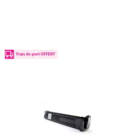
Toner compatible Olivetti B0727 - noir
Réf :
OLB0727B
Réf constructeur :
B0727
Capacité en pages (à 5%) :
24500
B0727 Olivetti - noir - toner compatible