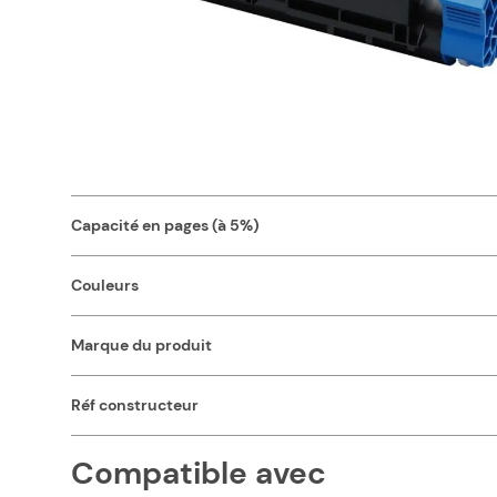
Avec sa capacité de 12000 pages, vous pourrez imprimer to
normes ISO, notre toner compatible 45807111 OKI vous offre u
d'encre spécifique. Ces normes garantissent également un f
courriers, etc., optez pour notre toner compatible pas cher
Nos consommables compatibles pas chers sont d'une qualité
Caractéristiques
Capacité en pages (à 5%)
Couleurs
Marque du produit
Réf constructeur
Compatible avec