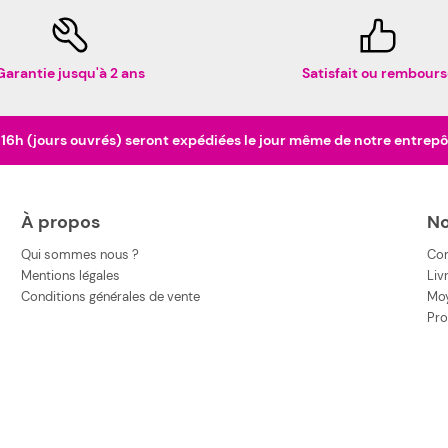
Garantie jusqu'à 2 ans
Satisfait ou rembours
h (jours ouvrés) seront expédiées le jour même de notre entrepôt 
À propos
No
Qui sommes nous ?
Co
Mentions légales
Liv
Conditions générales de vente
Moy
Pro