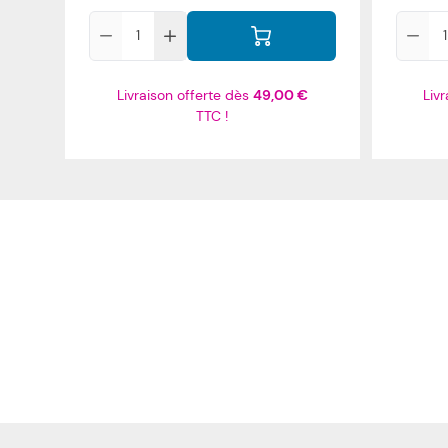
Qté
Qté
Livraison offerte dès
49,00 €
Liv
TTC !