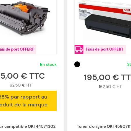
En stock
S
75,00 €
195,00 €
62,50 €
162,50 €
58% par rapport au
oduit de la marque
r compatible OKI 44574302
Toner d'origine OKI 45807111