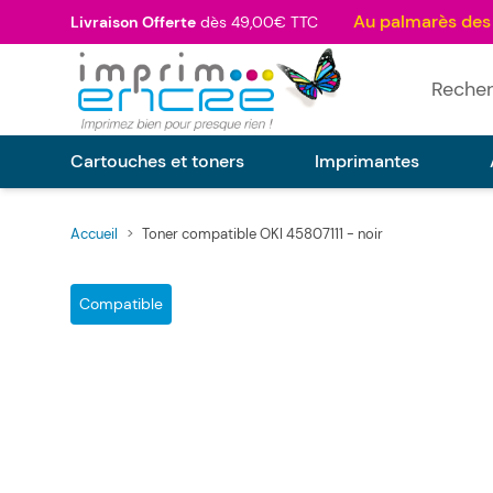
Allez au contenu
Livraison Offerte
dès 49,00€ TTC
Rechercher
Cartouches et toners
Imprimantes
Accueil
>
Toner compatible OKI 45807111 - noir
Main image
Click to view image in fullscreen
Compatible