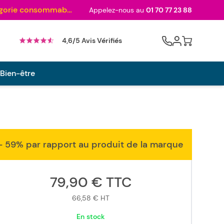
Au palmarès des meilleurs sites en 2024 et sacré n°1 en 2022 et 2023 ! ( Catégorie consommables)
Appelez-nous au
01 70 77 23 88
Cart
4,6/5 Avis Vérifiés
 Bien-être
- 59% par rapport au produit de la marque
79,90 €
TTC
66,58 €
HT
En stock