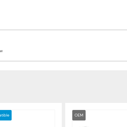
nw
tible
OEM