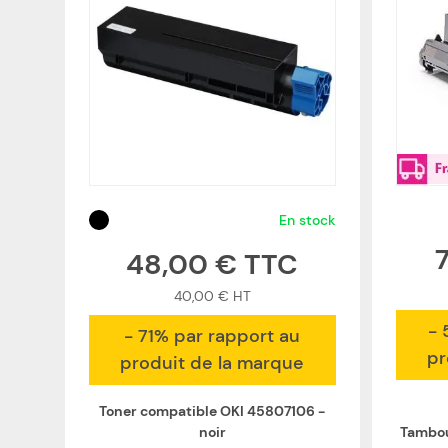
En stock
48,00 €
40,00 €
- 
- 71% par rapport au
pr
produit de la marque
Toner compatible OKI 45807106 -
noir
Tambou