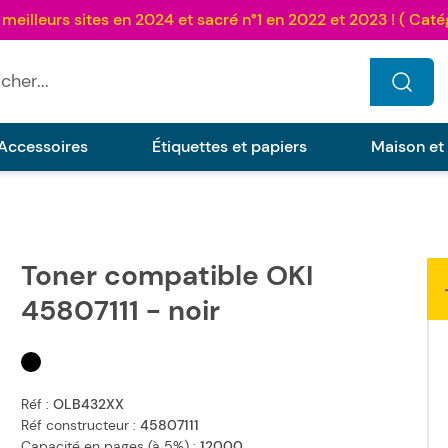
...
Accessoires
Étiquettes et papiers
Maison et
Toner compatible OKI
45807111 - noir
Réf :
OLB432XX
Réf constructeur :
45807111
Capacité en pages (à 5%) :
12000