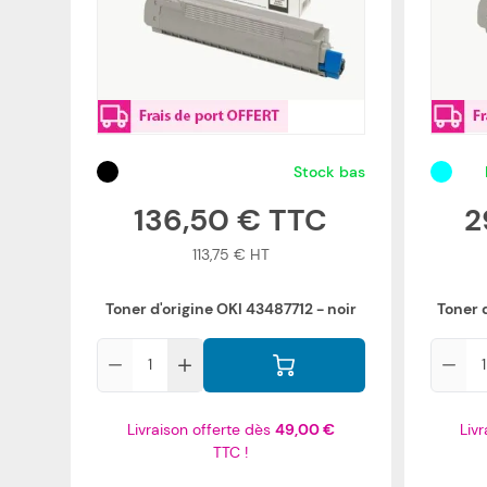
Stock bas
136,50 €
2
113,75 €
Toner d'origine OKI 43487712 - noir
Toner 
Qté
Qté
Livraison offerte dès
49,00 €
Liv
TTC !