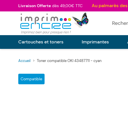
Allez au contenu
Livraison Offerte
dès 49,00€ TTC
Rechercher
Cartouches et toners
Imprimantes
Accueil
>
Toner compatible OKI 43487711 - cyan
Main image
Click to view image in fullscreen
Compatible