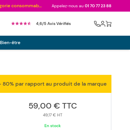
Au palmarès des meilleurs sites en 2024 et sacré n°1 en 2022 et 2023 ! ( Catégorie consommables)
Appelez-nous au
01 70 77 23 88
Cart
4,6/5 Avis Vérifiés
 Bien-être
- 80% par rapport au produit de la marque
59,00 €
TTC
49,17 €
HT
En stock