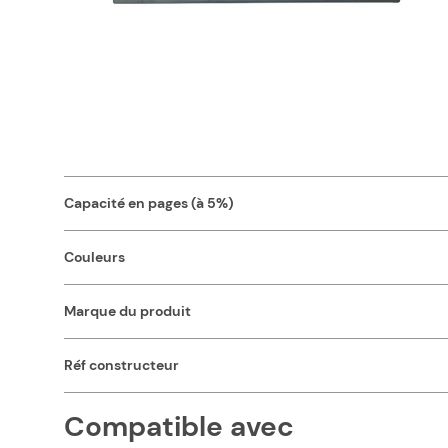
Avec sa capacité de 6000 pages, vous pourrez imprimer tou
compatible 43487711 OKI vous offre une qualité d'impression 
normes garantissent également un fonctionnement parfait ave
pour notre toner compatible pas cher, et réduisez vos fra
Nos consommables compatibles pas chers sont d'une qualité
Caractéristiques
Capacité en pages (à 5%)
Couleurs
Marque du produit
Réf constructeur
Compatible avec