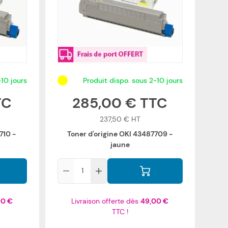
-10 jours
Produit dispo. sous 2-10 jours
285,00 €
237,50 €
710 -
Toner d'origine OKI 43487709 -
jaune
Qté
00 €
Livraison offerte dès
49,00 €
TTC !