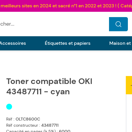
...
Accessoires
Étiquettes et papiers
Maison et
Toner compatible OKI
43487711 - cyan
Réf :
OLTC8600C
Réf constructeur :
43487711
Capacité en pages (à 5%) :
6000