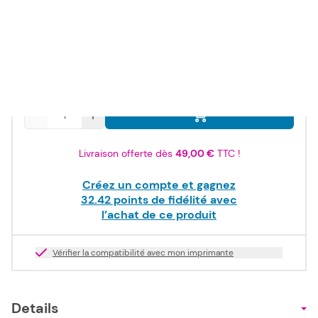
38,90 €
TTC
32,42 €
HT
En stock
Quantité
Livraison offerte dès
49,00 €
TTC !
Créez un compte et gagnez
32.42
points de fidélité avec
l’achat de ce produit
Vérifier la compatibilité avec mon imprimante
Details