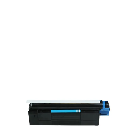
Toner compatible OKI 42804515 / TYPE
C6L - cyan
Réf :
OLTC5100C-1
Réf constructeur :
42804515
Capacité en pages (à 5%) :
3000
42804515 / TYPE C6LOKI - cyan - toner compatible