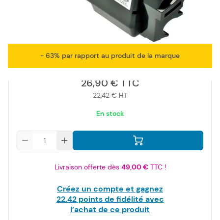
ISO/IEC
19798
- 63% par rapport au produit de la marque
26,90 €
TTC
22,42 €
HT
En stock
Quantité
Livraison offerte dès
49,00 €
TTC !
Créez un compte et gagnez
22.42
points de fidélité avec
l’achat de ce produit