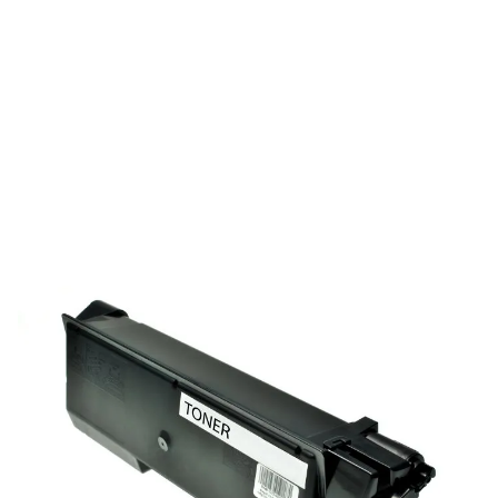
Toner compatible Kyocera 1T02KT0NL0 /
TK-580 K - noir
Réf :
KLT580B
Réf constructeur :
1T02KT0NL0
Modèle constructeur :
TK-580 K
Capacité en pages (à 5%) :
3500
1T02KT0NL0 / TK-580 KKyocera - noir - toner compatible