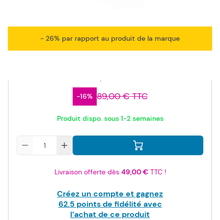
compatible
- 26% par rapport au produit de la marque
75,00 €
TTC
62,50 €
HT
89,00 €
TTC
-16%
Produit dispo. sous 1-2 semaines
Quantité
Livraison offerte dès
49,00 €
TTC !
Créez un compte et gagnez
62.5
points de fidélité avec
l’achat de ce produit