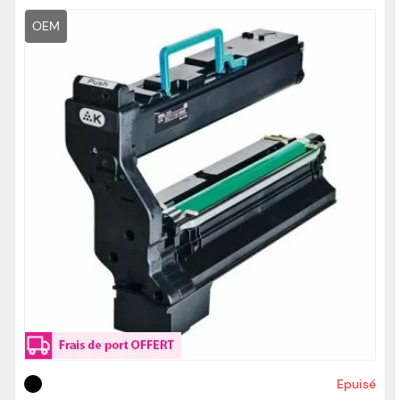
OEM
Epuisé