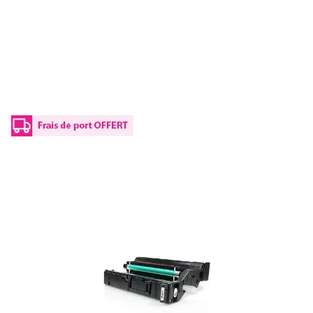
Toner compatible Konica Minolta 4539432
/ 171-0582-001 - noir
Réf :
MLT5430B
Réf constructeur :
4539432
Modèle constructeur :
171-0582-001
Capacité en pages (à 5%) :
6000
4539-432 / 171-0582-001Konica Minolta - noir - toner