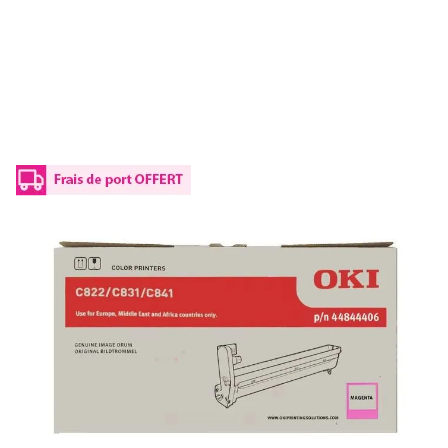
Tambour d'origine OKI 44844406 -
magenta
Réf :
44844406
Capacité en pages (à 5%) :
30000
44844406 OKI - magenta - kit tambour magenta de marque
ISO/IEC