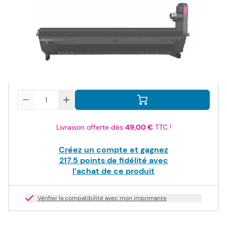
19752
261,00 €
TTC
217,50 €
HT
Produit dispo. sous 2-10 jours
Quantité
Livraison offerte dès
49,00 €
TTC !
Créez un compte et gagnez
217.5
points de fidélité avec
l’achat de ce produit
Vérifier la compatibilité avec mon imprimante