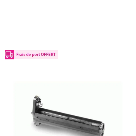
Tambour d'origine OKI 43913805 - jaune
Réf :
43913805
Capacité en pages (à 5%) :
15000
43913805 OKI - jaune - kit tambour jaune de marque
150,00 €
TTC