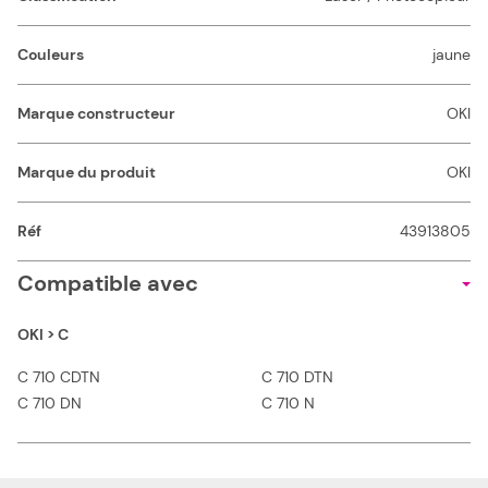
Couleurs
jaune
Marque constructeur
OKI
Marque du produit
OKI
Réf
43913805
Compatible avec
OKI > C
C 710 CDTN
C 710 DTN
C 710 DN
C 710 N