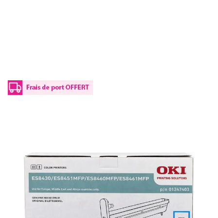
Tambour d'origine OKI 01247403 - cyan
Réf :
01247403
Capacité en pages (à 5%) :
14000
01247403 OKI - cyan - kit tambour cyan de marque
129,00 €
TTC