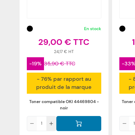
En stock
29,00 €
24,17 €
-19%
35,90 €
-33
- 76% par rapport au
- 
produit de la marque
pr
Toner compatible OKI 44469804 -
Toner
noir
Qté
Qté