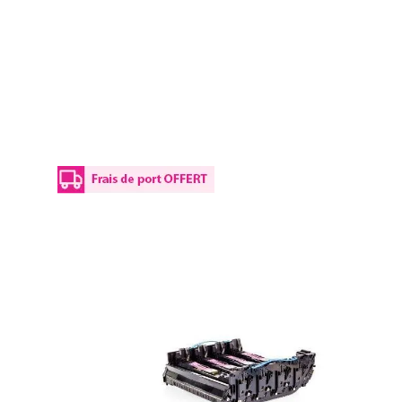
Details
Plus d’informations
Optimisez les coûts de votre entreprise grâce à notre T
Le Tambour compatible OKI 44494202 est une pièce maîtresse
reproduit le document à imprimer sur votre papier, par ph
toner.