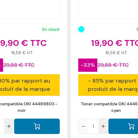
En stock
19,90 €
19,90 €
16,58 €
16,58 €
%
29,88 €
-33%
29,88 €
80% par rapport au
- 85% par rapport
oduit de la marque
produit de la mar
 compatible OKI 44469803 -
Toner compatible OKI 4446
noir
cyan
Qté