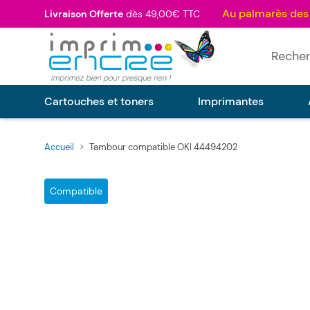
Allez au contenu
Livraison Offerte
dès 49,00€ TTC
Rechercher
Cartouches et toners
Imprimantes
Accueil
>
Tambour compatible OKI 44494202
Main image
Click to view image in fullscreen
Compatible