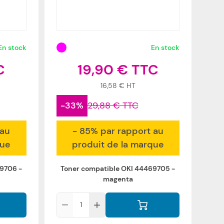
En stock
En stock
19,90 €
16,58 €
-33%
29,88 €
 au
- 85% par rapport au
que
produit de la marque
9706 -
Toner compatible OKI 44469705 -
magenta
Qté