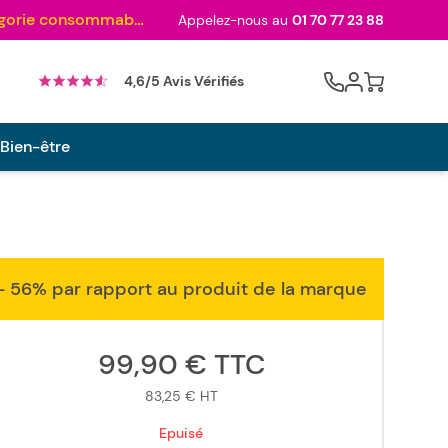
Au palmarès des meilleurs sites en 2024 et sacré n°1 en 2022 et 2023 ! ( Catégorie consommables)
Appelez-nous au
01 70 77 23 88
Cart
4,6/5 Avis Vérifiés
 Bien-être
- 56% par rapport au produit de la marque
99,90 €
TTC
83,25 €
HT
Epuisé