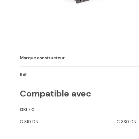
Nos consommables compatibles pas chers sont d'une qualité
Caractéristiques
Capacité en pages (à 5%)
Marque constructeur
Réf
Compatible avec
OKI > C
C 310 DN
C 330 DN