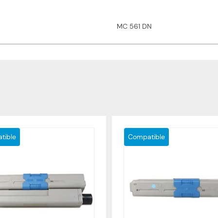
MC 561 DN
tible
Compatible