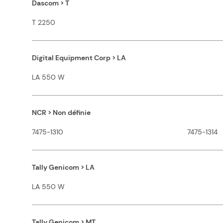
Dascom > T
T 2250
Digital Equipment Corp > LA
LA 550 W
NCR > Non définie
7475-1310
7475-1314
Tally Genicom > LA
LA 550 W
Tally Genicom > MT