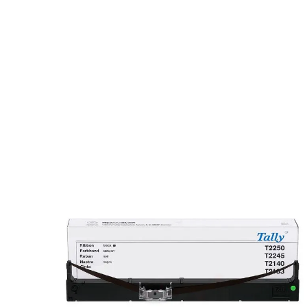
Details
Plus d’informations
Le Ruban d'origine Tally Genicom 060425 - noir convient 
Pour votre imprimante matricielle Tally Genicom, nous vou
imprim-encre.com vous propose les produits de la marque T