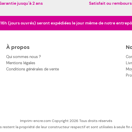
Garantie jusqu'à 2 ans
Satisfait ou rembours
h (jours ouvrés) seront expédiées le jour même de notre entrepôt 
À propos
No
Qui sommes nous ?
Co
Mentions légales
Liv
Conditions générales de vente
Moy
Pro
Imprim-encre.com Copyright 2026 Tous droits réservés
estent la propriété de leur constructeur respectif et sont utilisées à seule fin de