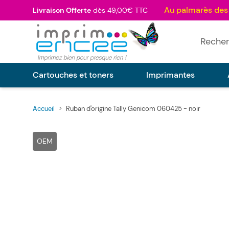
Allez au contenu
Livraison Offerte
dès 49,00€ TTC
Rechercher
Cartouches et toners
Imprimantes
Accueil
>
Ruban d'origine Tally Genicom 060425 - noir
Main image
Click to view image in fullscreen
OEM