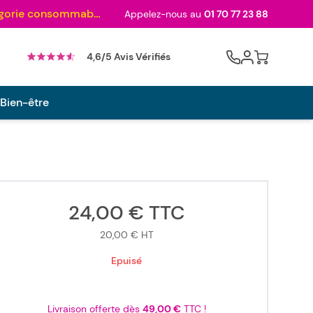
Au palmarès des meilleurs sites en 2024 et sacré n°1 en 2022 et 2023 ! ( Catégorie consommables)
Appelez-nous au
01 70 77 23 88
Cart
4,6/5 Avis Vérifiés
 Bien-être
24,00 €
TTC
20,00 €
HT
Epuisé
Livraison offerte dès
49,00 €
TTC !