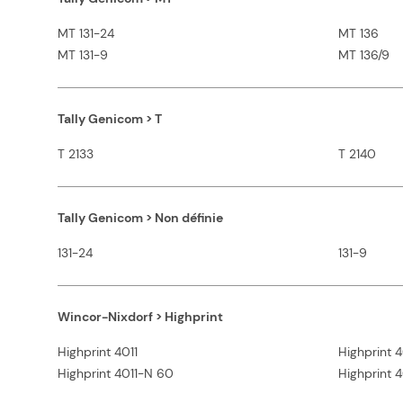
MT 131-24
MT 136
MT 131-9
MT 136/9
Tally Genicom > T
T 2133
T 2140
Tally Genicom > Non définie
131-24
131-9
Wincor-Nixdorf > Highprint
Highprint 4011
Highprint 
Highprint 4011-N 60
Highprint 