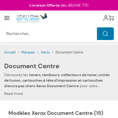
Allez au contenu
Livraison Offerte
dès 49,00€ TTC
Menu
Cart
Rechercher...
Accueil
>
Marques
>
Xerox
>
Document Centre
Document Centre
Découvrez les
toners, tambours, collecteurs de toner, unités
de fusion, cartouches à tête d'impression et cartouches
d'encre pas chers Xerox Document Centre
pour votre
photocopieur digital ou imprimante jet d'encre multifonction
Read more
Xerox Document Centre. Grâce à votre confiance et votre
fidélité, nous pouvons aujourd'hui vous offrir
les prix les plus
compétitifs du marché
. Vous pouvez, ainsi, réduire les
Modèles Xerox Document Centre (15)
dépenses de votre foyer. Notre toner, tambour, collecteur de