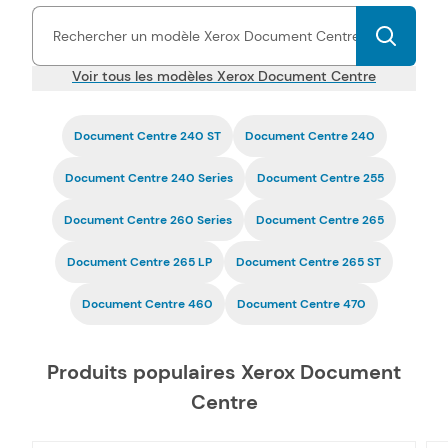
toner, unité de fusion, cartouche à tête d'impression et
cartouche d'encre compatibles pas chers Xerox Document
Centre vous permettent d'imprimer tous types de documents, à
des prix très économiques.
La compatibilité de nos toners et
Voir tous les modèles Xerox Document Centre
cartouches d'encre Document Centre pas chers est garantie
par une certification ISO, tout comme la fiabilité.
Document Centre 240 ST
Document Centre 240
Document Centre 240 Series
Document Centre 255
Document Centre 260 Series
Document Centre 265
Document Centre 265 LP
Document Centre 265 ST
Document Centre 460
Document Centre 470
Produits populaires Xerox Document
Centre