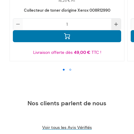
16,25 €
Collecteur de toner d'origine Xerox 008R12990
Qté
Q
Livraison offerte dès
49,00 €
TTC !
Nos clients parlent de nous
Voir tous les Avis Vérifiés