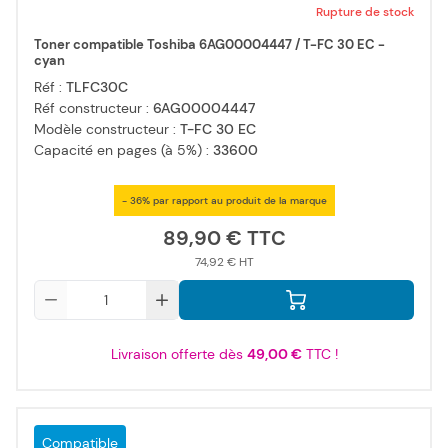
Rupture de stock
Toner compatible Toshiba 6AG00004447 / T-FC 30 EC -
cyan
Réf :
TLFC30C
Réf constructeur :
6AG00004447
Modèle constructeur :
T-FC 30 EC
Capacité en pages (à 5%) :
33600
- 36% par rapport au produit de la marque
89,90 €
74,92 €
Qté
Livraison offerte dès
49,00 €
TTC !
Compatible