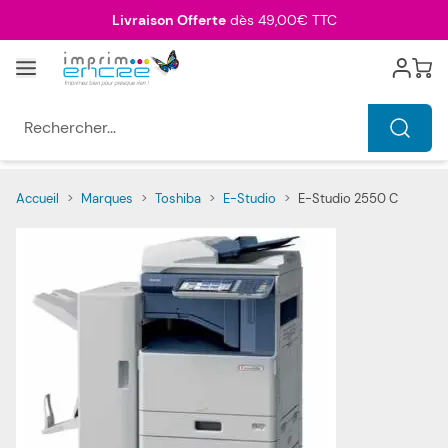
Allez au contenu
Livraison Offerte
dès 49,00€ TTC
Menu
Cart
Rechercher...
Accueil
>
Marques
>
Toshiba
>
E-Studio
>
E-Studio 2550 C