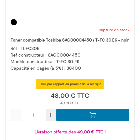
Rupture de stock
Toner compatible Toshiba 6AG00004450 / T-FC 30 EK - noir
Réf :
TLFC30B
Réf constructeur :
6AG00004450
Modèle constructeur :
T-FC 30 EK
Capacité en pages (à 5%) :
38400
- 18% par rapport au produit de la marque
48,00 €
40,00 €
Qté
Livraison offerte dès
49,00 €
TTC !