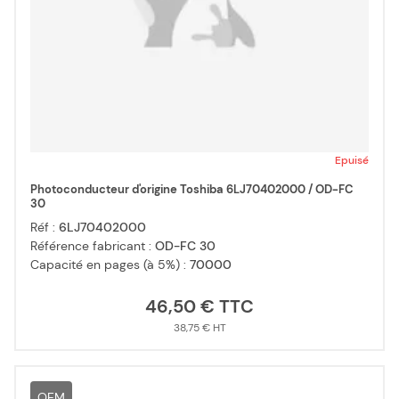
Epuisé
Photoconducteur d'origine Toshiba 6LJ70402000 / OD-FC
30
Réf :
6LJ70402000
Référence fabricant :
OD-FC 30
Capacité en pages (à 5%) :
70000
46,50 €
38,75 €
OEM