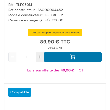
Réf :
TLFC30M
Réf constructeur :
6AG00004452
Modèle constructeur :
T-FC 30 EM
Capacité en pages (à 5%) :
33600
- 26% par rapport au produit de la marque
89,90 €
74,92 €
Qté
Livraison offerte dès
49,00 €
TTC !
Compatible