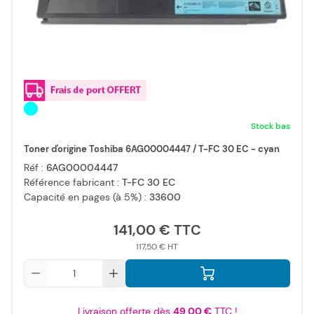
Stock bas
Toner d'origine Toshiba 6AG00004447 / T-FC 30 EC - cyan
Réf :
6AG00004447
Référence fabricant :
T-FC 30 EC
Capacité en pages (à 5%) :
33600
141,00 €
117,50 €
Qté
Livraison offerte dès
49,00 €
TTC !