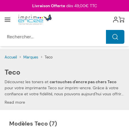
Allez au contenu
Livraison Offerte
dès 49,00€ TTC
Menu
Cart
Rechercher...
Accueil
>
Marques
>
Teco
Teco
Découvrez les toners et
cartouches d'encre pas chers Teco
pour votre imprimante Teco sur imprim-encre. Grâce à votre
confiance et votre fidélité, nous pouvons aujourd'hui vous offrir
les prix les plus compétitifs du marché
. Vous pouvez, ainsi,
Read more
réduire les dépenses de votre foyer. Nos toners et
cartouches
d'encre compatibles pas chers Teco
vous permettent
d'imprimer tous types de documents, à des prix très
Modèles Teco (7)
économiques.
La compatibilité de nos toners et cartouches