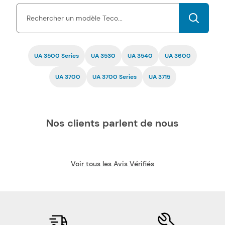
d'encre Teco pas chers est garantie
par une certification ISO,
tout comme la fiabilité.
UA 3500 Series
UA 3530
UA 3540
UA 3600
UA 3700
UA 3700 Series
UA 3715
Nos clients parlent de nous
Voir tous les Avis Vérifiés