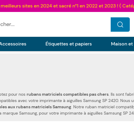
...
Accessoires
Étiquettes et papiers
Maison et
optez pour nos
rubans matriciels compatibles pas chers
. Ils sont fabriqués selon les spécification
bles aux rubans matriciels Samsung
. Notre ruban matriciel compatib
roposons également les rubans de la marque Samsung, pour votre imprimante à aiguilles Samsung SP 