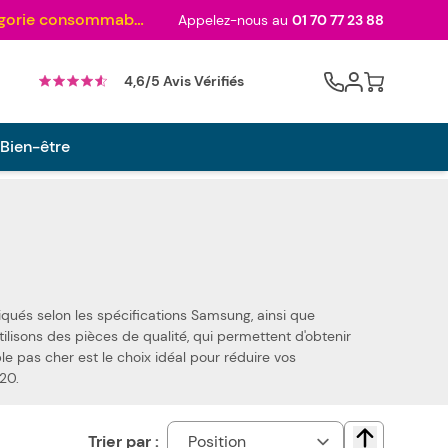
Au palmarès des meilleurs sites en 2024 et sacré n°1 en 2022 et 2023 ! ( Catégorie consommables)
Appelez-nous au
01 70 77 23 88
Cart
4,6/5 Avis Vérifiés
 Bien-être
s Samsung, ainsi que
le pas cher est le choix idéal pour réduire vos
2420.
Trier par :
Change direct