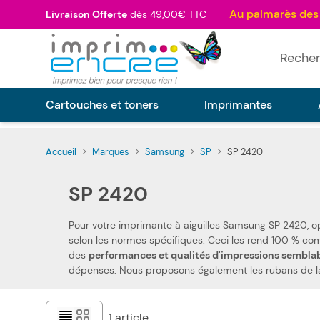
Allez au contenu
Livraison Offerte
dès 49,00€ TTC
Rechercher
Cartouches et toners
Imprimantes
Accueil
>
Marques
>
Samsung
>
SP
>
SP 2420
SP 2420
Pour votre imprimante à aiguilles Samsung SP 2420, 
selon les normes spécifiques. Ceci les rend 100 % compatibles avec votre imprimante à aiguilles Samsung SP 2420. Nous utilisons des pièces de qualité, qui permettent d'obtenir
des
performances et qualités d'impressions sembla
dépenses. Nous p
1
article