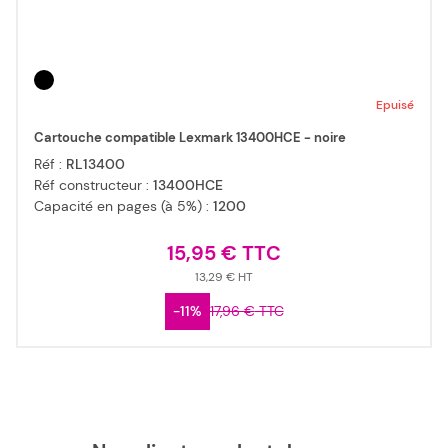
Epuisé
Cartouche compatible Lexmark 13400HCE - noire
Réf :
RL13400
Réf constructeur :
13400HCE
Capacité en pages (à 5%) :
1200
15,95 €
13,29 €
-11%
17,96 €