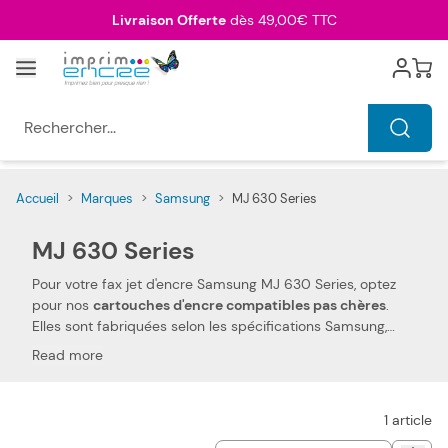
Allez au contenu
Livraison Offerte
dès 49,00€ TTC
Menu
Cart
Rechercher...
Accueil
>
Marques
>
Samsung
>
MJ 630 Series
MJ 630 Series
Pour votre fax jet d'encre Samsung MJ 630 Series, optez
pour nos
cartouches d'encre compatibles pas chères
.
Elles sont fabriquées selon les spécifications Samsung,
ainsi que selon les normes spécifiques. Ceci les rend 100
Read more
% compatibles avec votre fax jet d'encre Samsung MJ 630
Series. Nous utilisons des pièces de qualité, qui permettent
d'obtenir des
performances et qualités d'impressions
1
article
semblables aux cartouches d'encre Samsung
. Notre