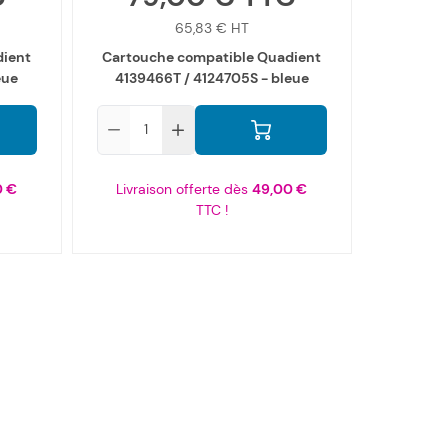
65,83 €
dient
Cartouche compatible Quadient
eue
4139466T / 4124705S - bleue
Qté
0 €
Livraison offerte dès
49,00 €
TTC !