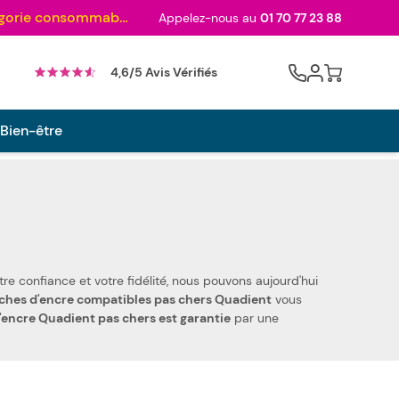
Au palmarès des meilleurs sites en 2024 et sacré n°1 en 2022 et 2023 ! ( Catégorie consommables)
Appelez-nous au
01 70 77 23 88
Cart
4,6/5 Avis Vérifiés
 Bien-être
ches d'encre compatibles pas chers Quadient
vous
'encre Quadient pas chers est garantie
par une