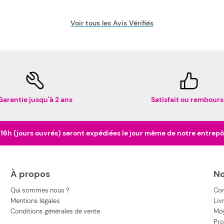
Voir tous les Avis Vérifiés
Garantie jusqu'à 2 ans
Satisfait ou rembours
h (jours ouvrés) seront expédiées le jour même de notre entrepôt 
À propos
No
Qui sommes nous ?
Co
Mentions légales
Liv
Conditions générales de vente
Moy
Pro