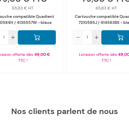
65,83 €
65,83 €
ouche compatible Quadient
Cartouche compatible Qua
10584H / 4135557W - bleue
7210585J / 4145638X - bl
Qté
vraison offerte dès
49,00 €
Livraison offerte dès
49,0
TTC !
TTC !
Nos clients parlent de nous