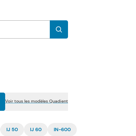
Voir tous les modèles Quadient
IJ 50
IJ 60
IN-600