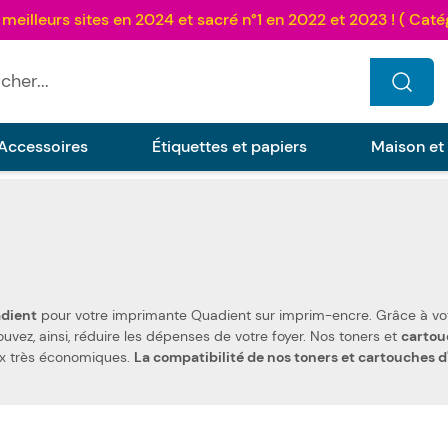
...
Accessoires
Étiquettes et papiers
Maison et
adient
pour votre imprimante Quadient sur imprim-encre. Grâce à votre confiance et votre fidélité, nous pouvons aujourd'hui
. Vous pouvez, ainsi, réduire les dépenses de votre foyer. Nos toners et
cartou
ix très économiques.
La compatibilité de nos toners et cartouches d