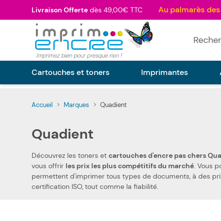
Allez au contenu
Livraison Offerte
dès 49,00€ TTC
Rechercher
Cartouches et toners
Imprimantes
Accueil
>
Marques
>
Quadient
Quadient
Découvrez les toners et
cartouches d'encre pas chers Qu
vous offrir
les prix les plus compétitifs du marché
permettent d'imprimer tous types de documents, à des pr
certification ISO, tout comme la fiabilité.