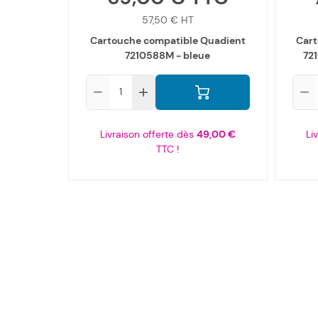
57,50 €
Cartouche compatible Quadient
Cart
7210588M - bleue
72
Qté
Qté
Livraison offerte dès
49,00 €
Li
TTC !