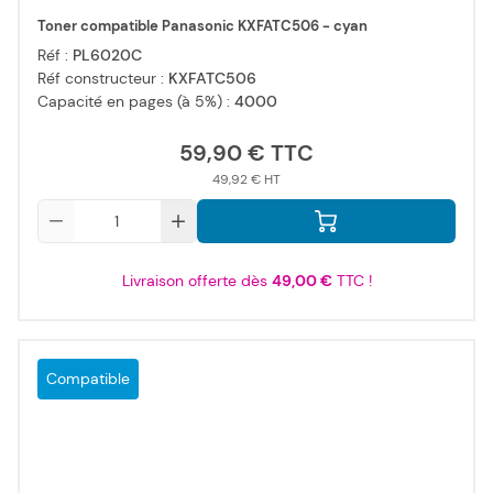
Toner compatible Panasonic KXFATC506 - cyan
Réf :
PL6020C
Réf constructeur :
KXFATC506
Capacité en pages (à 5%) :
4000
59,90 €
49,92 €
Qté
Livraison offerte dès
49,00 €
TTC !
Compatible