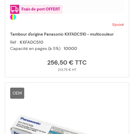
Epuisé
Tambour d'origine Panasonic KXFADC510 - multicouleur
Réf :
KXFADC510
Capacité en pages (à 5%) :
10000
256,50 €
213,75 €
OEM