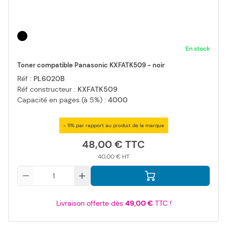
En stock
Toner compatible Panasonic KXFATK509 - noir
Réf :
PL6020B
Réf constructeur :
KXFATK509
Capacité en pages (à 5%) :
4000
- 11% par rapport au produit de la marque
48,00 €
40,00 €
Qté
Livraison offerte dès
49,00 €
TTC !