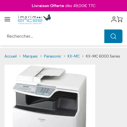
Allez au contenu
Livraison Offerte
dès 49,00€ TTC
Menu
Cart
Rechercher...
Accueil
>
Marques
>
Panasonic
>
KX-MC
>
KX-MC 6000 Series