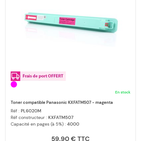
En stock
Toner compatible Panasonic KXFATM507 - magenta
Réf :
PL6020M
Réf constructeur :
KXFATM507
Capacité en pages (à 5%) :
4000
59,90 €