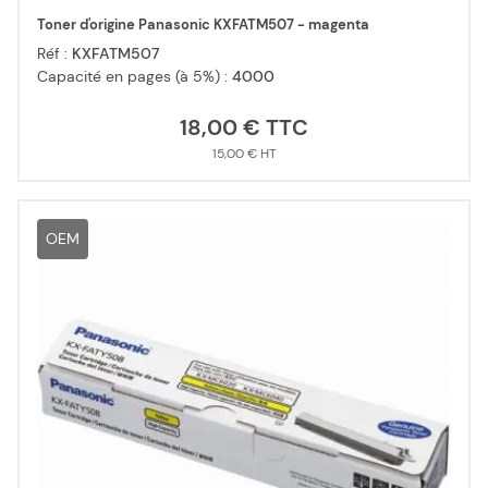
Toner d'origine Panasonic KXFATM507 - magenta
Réf :
KXFATM507
Capacité en pages (à 5%) :
4000
18,00 €
15,00 €
OEM