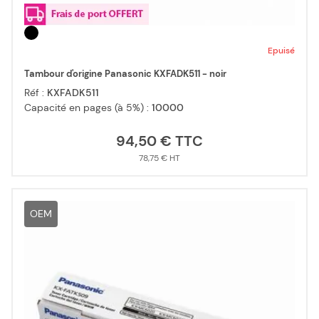
Epuisé
Tambour d'origine Panasonic KXFADK511 - noir
Réf :
KXFADK511
Capacité en pages (à 5%) :
10000
94,50 €
78,75 €
OEM