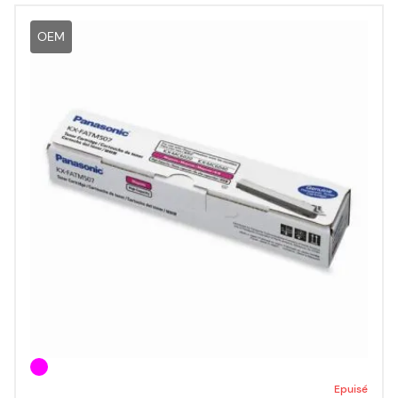
OEM
Epuisé