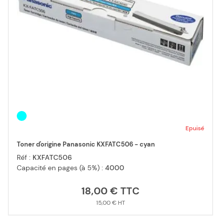
Epuisé
Toner d'origine Panasonic KXFATC506 - cyan
Réf :
KXFATC506
Capacité en pages (à 5%) :
4000
18,00 €
15,00 €