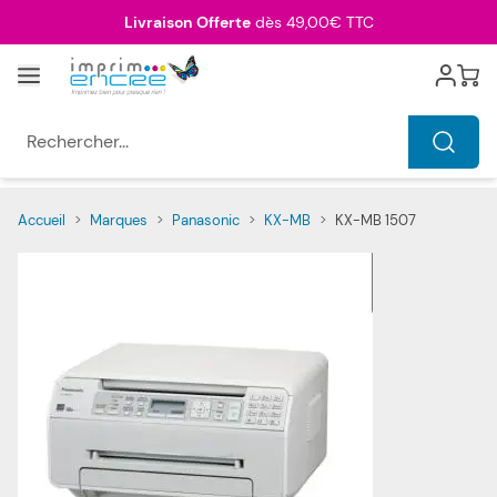
Allez au contenu
Livraison Offerte
dès 49,00€ TTC
Menu
Cart
Rechercher...
Accueil
>
Marques
>
Panasonic
>
KX-MB
>
KX-MB 1507