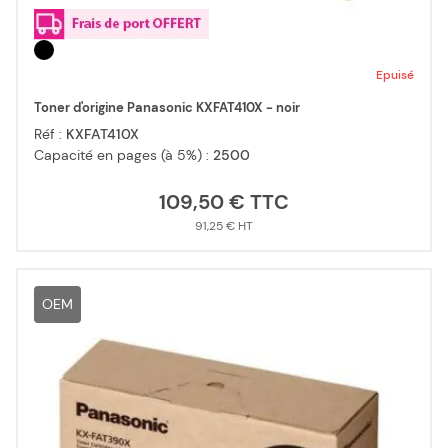
Epuisé
Toner d'origine Panasonic KXFAT410X - noir
Réf :
KXFAT410X
Capacité en pages (à 5%) :
2500
109,50 €
91,25 €
OEM