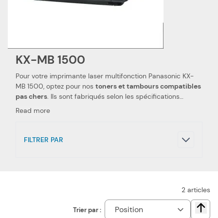
KX-MB 1500
Pour votre imprimante laser multifonction Panasonic KX-
MB 1500, optez pour nos
toners et tambours compatibles
pas chers
. Ils sont fabriqués selon les spécifications
Panasonic, ainsi que selon les normes spécifiques. Ceci les
Read more
rend 100 % compatibles avec votre imprimante laser
multifonction Panasonic KX-MB 1500. Nous utilisons des
pièces de qualité, qui permettent d'obtenir des
FILTRER PAR
performances et qualités d'impressions semblables aux
toners et tambours Panasonic
. Notre toner compatible
pas cher est le choix idéal pour réduire vos dépenses.
Nous proposons également les toners de la marque
Panasonic, pour votre imprimante laser multifonction
2
articles
Panasonic KX-MB 1500.
Trier par :
Chang