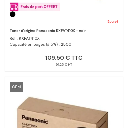
Epuisé
Toner d'origine Panasonic KXFAT410X - noir
Réf :
KXFAT410X
Capacité en pages (à 5%) :
2500
109,50 €
91,25 €
OEM