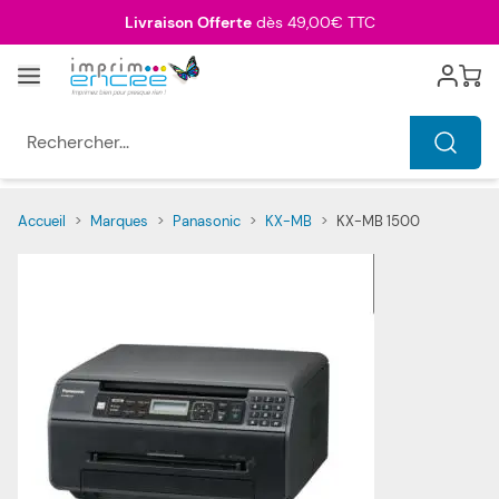
Allez au contenu
Livraison Offerte
dès 49,00€ TTC
Menu
Cart
Rechercher...
Accueil
>
Marques
>
Panasonic
>
KX-MB
>
KX-MB 1500