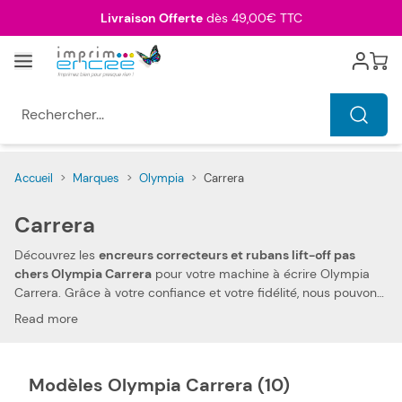
Allez au contenu
Livraison Offerte
dès 49,00€ TTC
Menu
Cart
Rechercher...
Accueil
>
Marques
>
Olympia
>
Carrera
Carrera
Découvrez les
encreurs correcteurs et rubans lift-off pas
chers Olympia Carrera
pour votre machine à écrire Olympia
Carrera. Grâce à votre confiance et votre fidélité, nous pouvons
aujourd'hui vous offrir
les prix les plus compétitifs du marché
.
Read more
Vous pouvez, ainsi, réduire les dépenses de votre foyer. Notre
encreur correcteur et ruban lift-off compatibles pas chers
Olympia Carrera vous permettent d'imprimer tous types de
Modèles Olympia Carrera (10)
documents, à des prix très économiques.
La compatibilité de