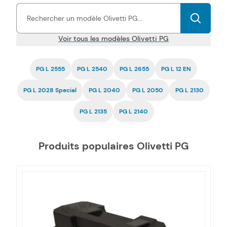
permettent d'imprimer tous types de documents, à des prix
très économiques.
La compatibilité de nos toners et
cartouches d'encre PG pas chers est garantie
par une
certification ISO, tout comme la fiabilité.
Voir tous les modèles Olivetti PG
PG L 2555
PG L 2540
PG L 2655
PG L 12 EN
PG L 2028 Special
PG L 2040
PG L 2050
PG L 2130
PG L 2135
PG L 2140
Produits populaires Olivetti PG