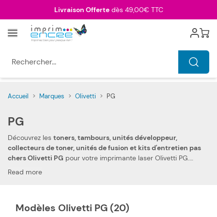
Allez au contenu
Livraison Offerte
dès 49,00€ TTC
Menu
Cart
Rechercher...
Accueil
>
Marques
>
Olivetti
>
PG
PG
Découvrez les
toners, tambours, unités développeur,
collecteurs de toner, unités de fusion et kits d'entretien pas
chers Olivetti PG
pour votre imprimante laser Olivetti PG.
Grâce à votre confiance et votre fidélité, nous pouvons
Read more
aujourd'hui vous offrir
les prix les plus compétitifs du marché
.
Vous pouvez, ainsi, réduire les dépenses de votre foyer. Notre
toner, tambour, unité développeur, collecteur de toner, unité de
Modèles Olivetti PG (20)
fusion et kit d'entretien compatibles pas chers Olivetti PG vous