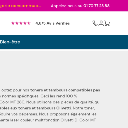
Au palmarès des meilleurs sites en 2024 et sacré n°1 en 2022 et 2023 ! ( Catégorie consommables)
Appelez-nous au
01 70 77 23 88
Cart
4,6/5 Avis Vérifiés
 Bien-être
0, optez pour nos
toners et tambours compatibles pas
ièces de qualité, qui
bles aux toners et tambours Olivetti
. Notre toner,
réduire vos dépenses. Nous proposons également les
ante laser couleur multifonction Olivetti D-Color MF