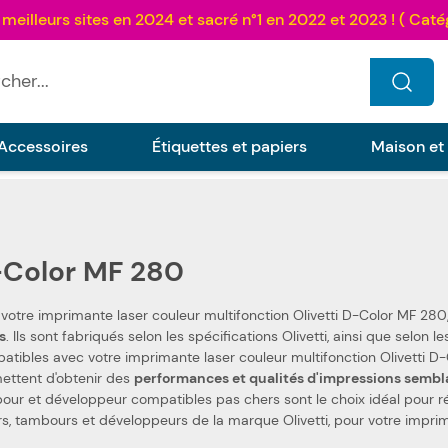
...
Accessoires
Étiquettes et papiers
Maison et
Color MF 280
 votre imprimante laser couleur multifonction Olivetti D-Color MF 28
s
. Ils sont fabriqués selon les spécifications Olivetti, ainsi que selon les normes spécifiques. Ceci les rend 100 %
bles avec votre imprimante laser couleur multifonction Olivetti D-Color MF 280. Nous utilisons des p
ettent d'obtenir des
performances et qualités d'impressions sembla
our et développeur compatibles pas chers sont le choix idéal pour 
rs, tambours et développeurs de la marque Olivetti, pour votre imprim