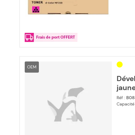
OEM
Dével
jaun
Réf :
B08
Capacité