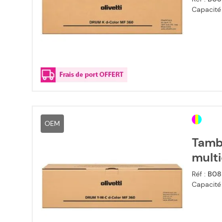
Capacité
OEM
Tambo
mult
Réf :
B08
Capacité