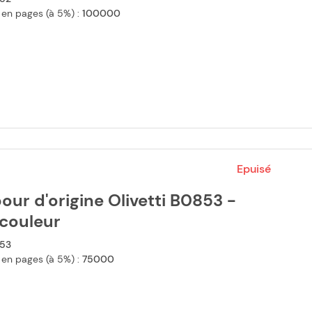
 en pages (à 5%) :
100000
Epuisé
ur d'origine Olivetti B0853 -
icouleur
53
 en pages (à 5%) :
75000