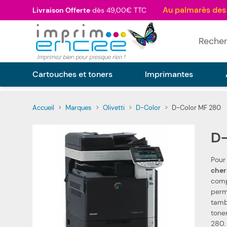
Allez au contenu
Livraison Offerte
dès 49,00€ TTC
Rechercher
Cartouches et toners
Imprimantes
Accueil
>
Marques
>
Olivetti
>
D-Color
>
D-Color MF 280
D-
Pour
cher
compati
perm
tamb
tone
280.