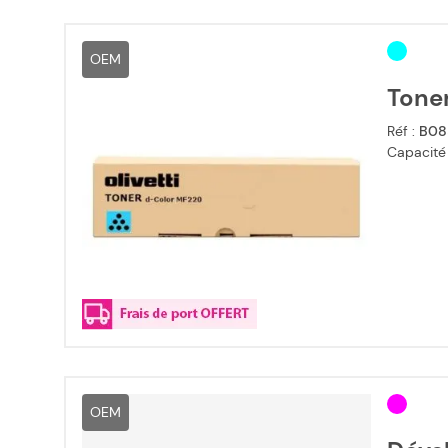
OEM
Toner
Réf :
B08
Capacité
OEM