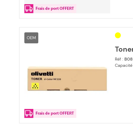
OEM
Toner
Réf :
B08
Capacité