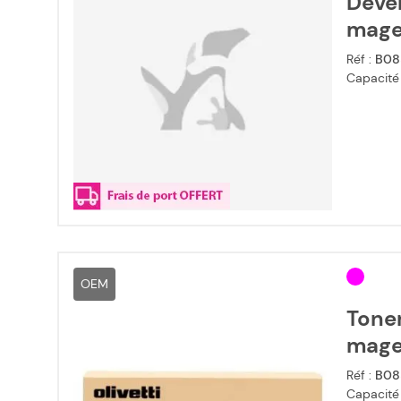
Dével
mage
Réf :
B08
Capacité
OEM
Toner
mage
Réf :
B08
Capacité