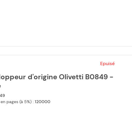
Epuisé
oppeur d'origine Olivetti B0849 -
e
49
 en pages (à 5%) :
120000