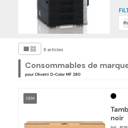
FIL
Pr
8
articles
Consommables de marqu
pour Olivetti D-Color MF 280
OEM
Tambo
noir
Réf :
B08