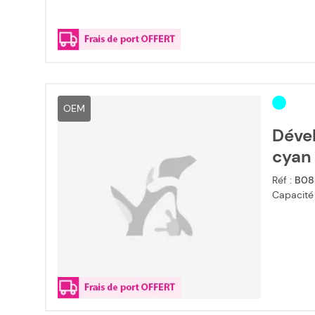
OEM
Dével
cyan
Réf :
B08
Capacité