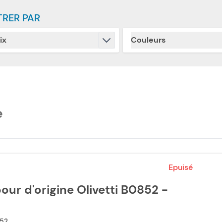
TRER PAR
ix
Couleurs
Skip to product list
filter
filter
e
Epuisé
ur d'origine Olivetti B0852 -
52