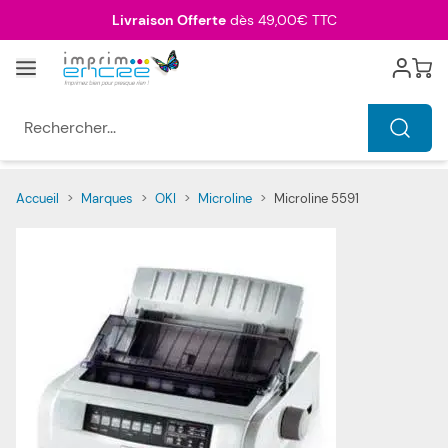
Allez au contenu
Livraison Offerte
dès 49,00€ TTC
Menu
Cart
Rechercher...
Accueil
>
Marques
>
OKI
>
Microline
>
Microline 5591