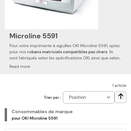
Microline 5591
Pour votre imprimante à aiguilles OKI Microline 5591, optez
pour nos
rubans matriciels compatibles pas chers
. Ils
sont fabriqués selon les spécifications OKI, ainsi que selon
les normes spécifiques. Ceci les rend 100 % compatibles
Read more
avec votre imprimante à aiguilles OKI Microline 5591. Nous
utilisons des pièces de qualité, qui permettent d'obtenir
des
performances et qualités d'impressions semblables
1
article
aux rubans matriciels OKI
. Notre ruban matriciel
compatible pas cher est le choix idéal pour réduire vos
Trier par :
Chang
dépenses. Nous proposons également les rubans de la
marque OKI, pour votre imprimante à aiguilles OKI Microline
Consommables de marque
5591.
pour OKI Microline 5591