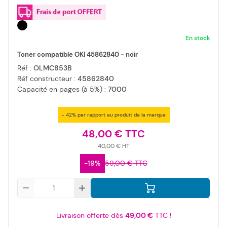
En stock
Toner compatible OKI 45862840 - noir
Réf :
OLMC853B
Réf constructeur :
45862840
Capacité en pages (à 5%) :
7000
- 42% par rapport au produit de la marque
48,00 €
40,00 €
-19%
59,00 €
Qté
Livraison offerte dès
49,00 €
TTC !