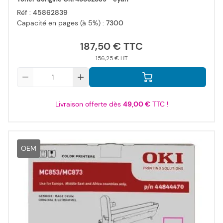
Réf :
45862839
Capacité en pages (à 5%) :
7300
187,50 €
156,25 €
Qté
Livraison offerte dès
49,00 €
TTC !
OEM