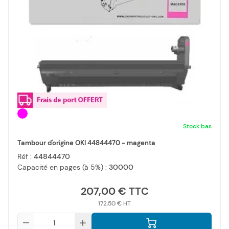
Stock bas
Tambour d'origine OKI 44844470 - magenta
Réf :
44844470
Capacité en pages (à 5%) :
30000
207,00 €
172,50 €
Qté