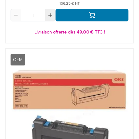
156,25 €
Qté
Livraison offerte dès
49,00 €
TTC !
OEM