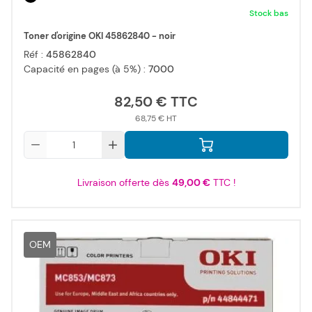
Stock bas
Toner d'origine OKI 45862840 - noir
Réf :
45862840
Capacité en pages (à 5%) :
7000
82,50 €
68,75 €
Qté
Livraison offerte dès
49,00 €
TTC !
OEM