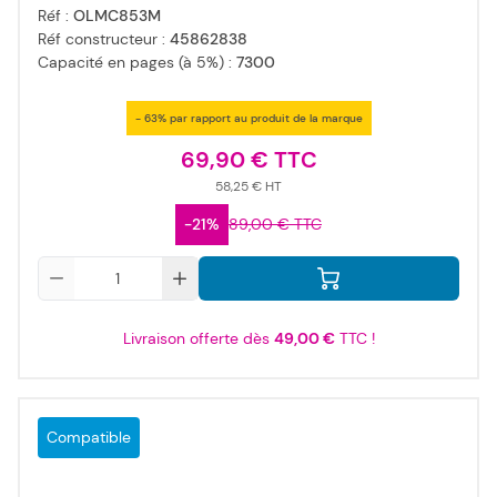
Réf :
OLMC853M
Réf constructeur :
45862838
Capacité en pages (à 5%) :
7300
- 63% par rapport au produit de la marque
69,90 €
58,25 €
-21%
89,00 €
Qté
Livraison offerte dès
49,00 €
TTC !
Compatible