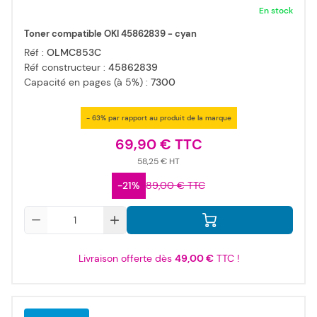
En stock
Toner compatible OKI 45862839 - cyan
Réf :
OLMC853C
Réf constructeur :
45862839
Capacité en pages (à 5%) :
7300
- 63% par rapport au produit de la marque
69,90 €
58,25 €
-21%
89,00 €
Qté
Livraison offerte dès
49,00 €
TTC !