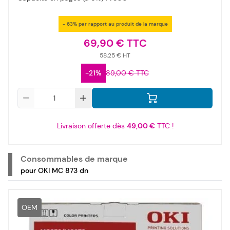
- 63% par rapport au produit de la marque
69,90 €
58,25 €
-21%
89,00 €
Qté
Livraison offerte dès
49,00 €
TTC !
Consommables de marque
pour OKI MC 873 dn
OEM