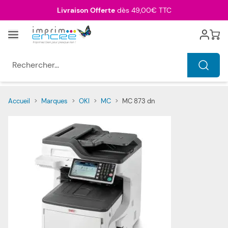
Allez au contenu
Livraison Offerte
dès 49,00€ TTC
Menu
Cart
Rechercher...
Accueil
>
Marques
>
OKI
>
MC
>
MC 873 dn