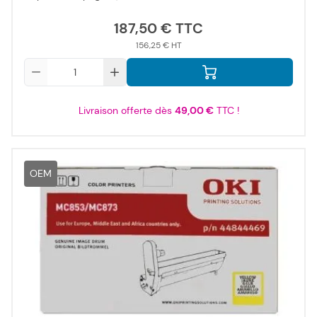
187,50 €
156,25 €
Qté
Livraison offerte dès
49,00 €
TTC !
OEM