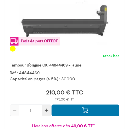
Stock bas
Tambour d'origine OKI 44844469 - jaune
Réf :
44844469
Capacité en pages (à 5%) :
30000
210,00 €
175,00 €
Qté
Livraison offerte dès
49,00 €
TTC !