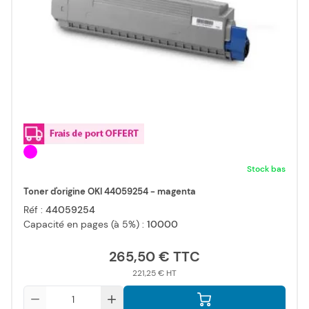
Stock bas
Toner d'origine OKI 44059254 - magenta
Réf :
44059254
Capacité en pages (à 5%) :
10000
265,50 €
221,25 €
Qté