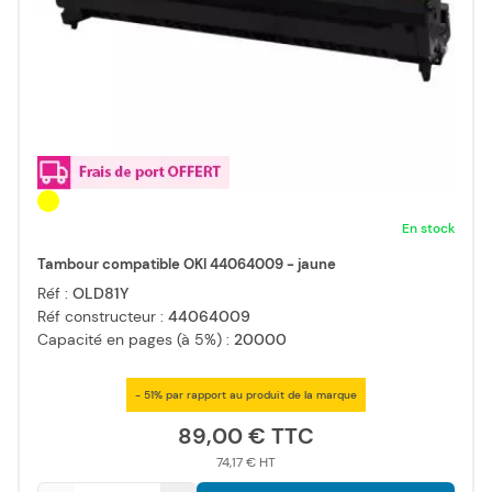
En stock
Tambour compatible OKI 44064009 - jaune
Réf :
OLD81Y
Réf constructeur :
44064009
Capacité en pages (à 5%) :
20000
- 51% par rapport au produit de la marque
89,00 €
74,17 €