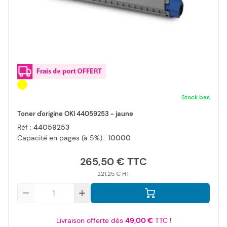
Stock bas
Toner d'origine OKI 44059253 - jaune
Réf :
44059253
Capacité en pages (à 5%) :
10000
265,50 €
221,25 €
Qté
Livraison offerte dès
49,00 €
TTC !