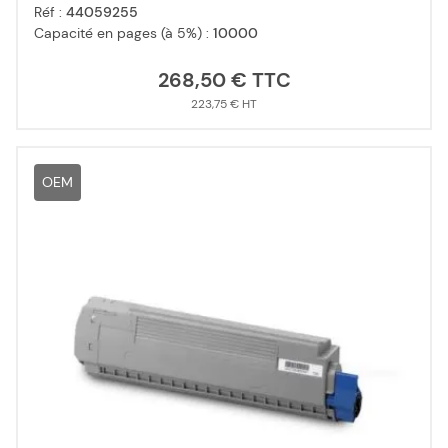
Réf :
44059255
Capacité en pages (à 5%) :
10000
268,50 €
223,75 €
OEM