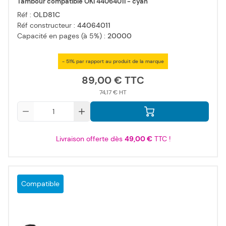
Tambour compatible OKI 44064011 - cyan
Réf :
OLD81C
Réf constructeur :
44064011
Capacité en pages (à 5%) :
20000
- 51% par rapport au produit de la marque
89,00 €
74,17 €
Qté
Livraison offerte dès
49,00 €
TTC !
Compatible