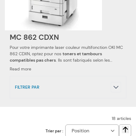
MC 862 CDXN
Pour votre imprimante laser couleur multifonction OKI MC
862 CDXN, optez pour nos
toners et tambours
compatibles pas chers
. Ils sont fabriqués selon les
spécifications OKI, ainsi que selon les normes spécifiques.
Read more
Ceci les rend 100 % compatibles avec votre imprimante
laser couleur multifonction OKI MC 862 CDXN. Nous
utilisons des pièces de qualité, qui permettent d'obtenir
FILTRER PAR
des
performances et qualités d'impressions semblables
aux toners et tambours OKI
. Notre toner, tambour, kit de
transfert et unité de fusion compatibles pas chers sont le
choix idéal pour réduire vos dépenses. Nous proposons
également les toners, tambours, kits de transfert et unités
18
articles
de fusion de la marque OKI, pour votre imprimante laser
couleur multifonction OKI MC 862 CDXN.
Trier par :
Chang