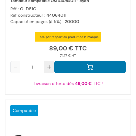
Tambour compatible OKI 44064011 - cyan
Réf :
OLD81C
Réf constructeur :
44064011
Capacité en pages (à 5%) :
20000
- 51% par rapport au produit de la marque
89,00 €
74,17 €
Qté
Livraison offerte dès
49,00 €
TTC !
Compatible