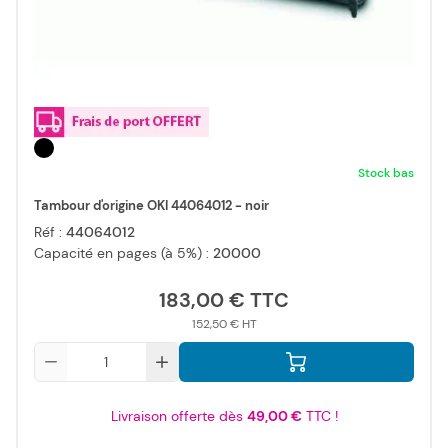
Stock bas
Tambour d'origine OKI 44064012 - noir
Réf :
44064012
Capacité en pages (à 5%) :
20000
183,00 €
152,50 €
Qté
Livraison offerte dès
49,00 €
TTC !