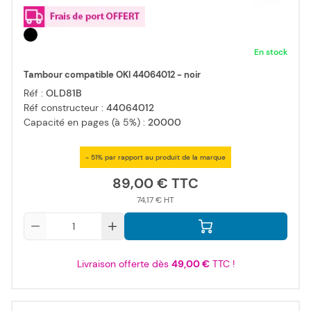
En stock
Tambour compatible OKI 44064012 - noir
Réf :
OLD81B
Réf constructeur :
44064012
Capacité en pages (à 5%) :
20000
- 51% par rapport au produit de la marque
89,00 €
74,17 €
Qté
Livraison offerte dès
49,00 €
TTC !