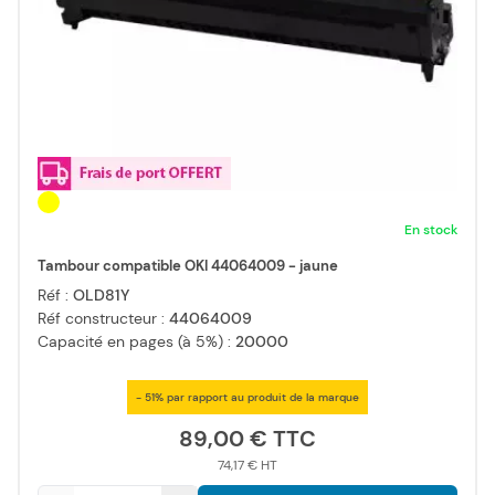
En stock
Tambour compatible OKI 44064009 - jaune
Réf :
OLD81Y
Réf constructeur :
44064009
Capacité en pages (à 5%) :
20000
- 51% par rapport au produit de la marque
89,00 €
74,17 €