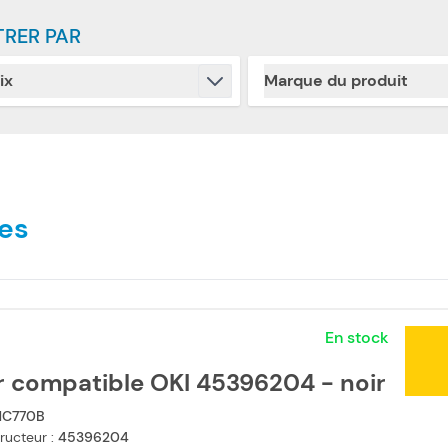
TRER PAR
ix
Marque du produit
Skip to product list
filter
filter
es
En stock
r compatible OKI 45396204 - noir
C770B
ructeur :
45396204