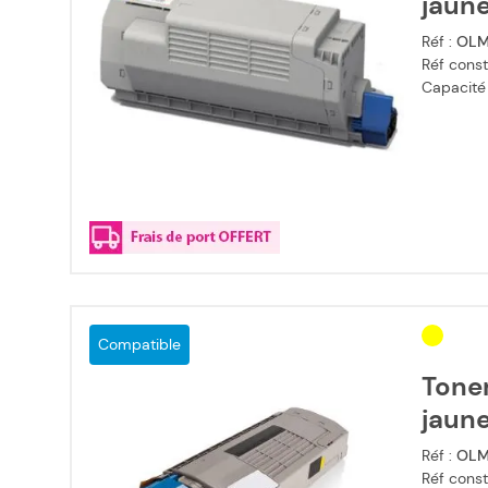
jaun
Réf :
OLM
Réf const
Capacité
Compatible
Tone
jaun
Réf :
OLM
Réf const