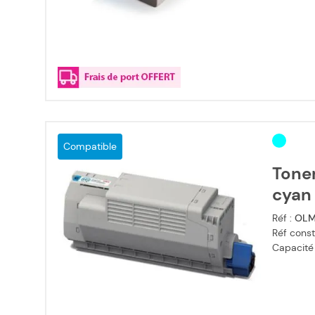
Compatible
Tone
cyan
Réf :
OLM
Réf const
Capacité