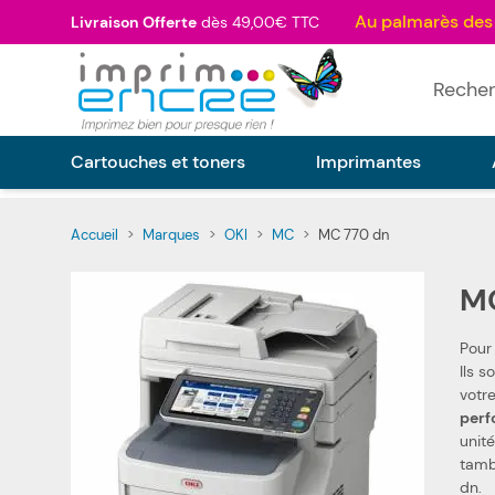
Allez au contenu
Livraison Offerte
dès 49,00€ TTC
Rechercher
Cartouches et toners
Imprimantes
Accueil
>
Marques
>
OKI
>
MC
>
MC 770 dn
M
Pour
Ils sont fabriqués selon les spéci
perf
unité
tamb
dn.