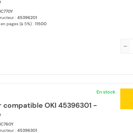
e
C770Y
ructeur :
45396201
 en pages (à 5%) :
11500
Qté
En stock
r compatible OKI 45396301 -
e
C760Y
ructeur :
45396301