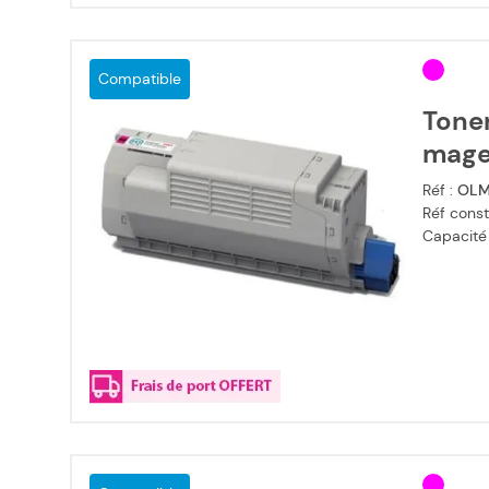
Compatible
Tone
mage
Réf :
OLM
Réf const
Capacité