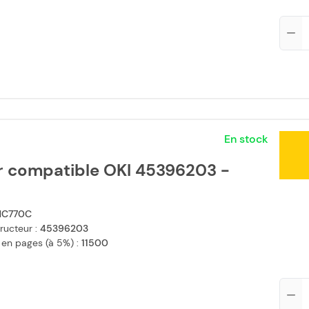
Qté
En stock
r compatible OKI 45396203 -
C770C
ructeur :
45396203
 en pages (à 5%) :
11500
Qté