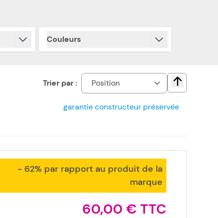
Couleurs
filter
Trier par :
Change direct
garantie constructeur préservée
- 62% par rapport au produit de la
marque
60,00 €