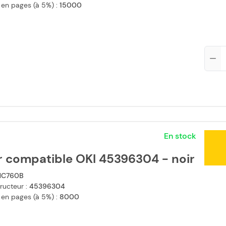
 en pages (à 5%) :
15000
Qté
En stock
r compatible OKI 45396304 - noir
C760B
ructeur :
45396304
 en pages (à 5%) :
8000