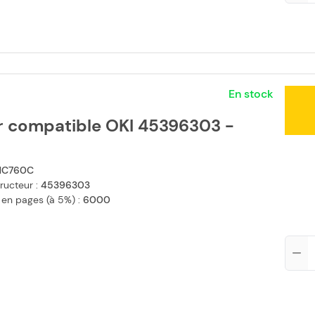
En stock
r compatible OKI 45396303 -
C760C
ructeur :
45396303
 en pages (à 5%) :
6000
Qté