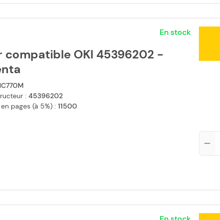
En stock
r compatible OKI 45396202 -
nta
C770M
ructeur :
45396202
 en pages (à 5%) :
11500
Qté
En stock