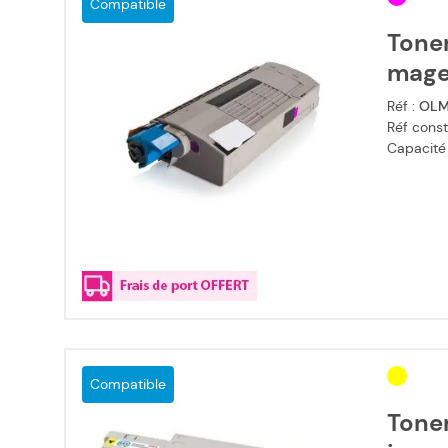
Compatible
Tone
mage
Réf :
OL
Réf const
Capacité
Compatible
Tone