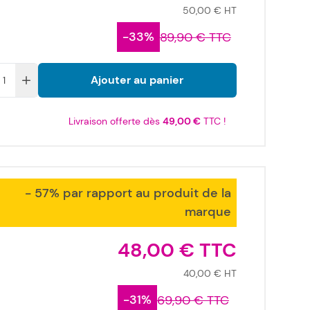
50,00 €
-33%
89,90 €
Ajouter au panier
Livraison offerte dès
49,00 €
TTC !
- 57% par rapport au produit de la
marque
48,00 €
40,00 €
-31%
69,90 €