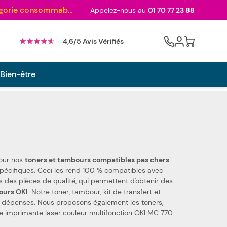
Au palmarès des meilleurs sites en 2024 et sacré n°1 en 2022 et 2023 ! ( Catégorie consommables)
Appelez-nous au
01 70 77 23 88
Cart
4,6/5 Avis Vérifiés
 Bien-être
pour nos
toners et tambours compatibles pas chers
.
ouleur multifonction OKI MC 770 dn. Nous utilisons des pièces de qualité, qui permettent d'obtenir des
ours OKI
. Notre toner, tambour, kit de transfert et
épenses. Nous proposons également les toners,
tre imprimante laser couleur multifonction OKI MC 770