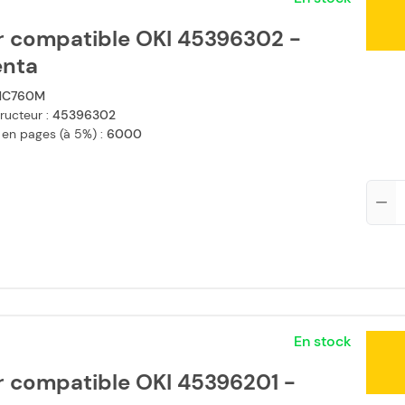
r compatible OKI 45396302 -
nta
MC760M
ructeur :
45396302
 en pages (à 5%) :
6000
Qté
En stock
r compatible OKI 45396201 -