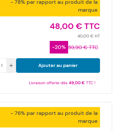
- 78% par rapport au produit de la
marque
48,00 €
40,00 €
-20%
59,90 €
Ajouter au panier
Livraison offerte dès
49,00 €
TTC !
- 76% par rapport au produit de la
marque