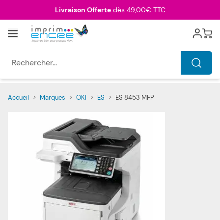
Allez au contenu
Livraison Offerte
dès 49,00€ TTC
Menu
Cart
Rechercher...
Accueil
>
Marques
>
OKI
>
ES
>
ES 8453 MFP