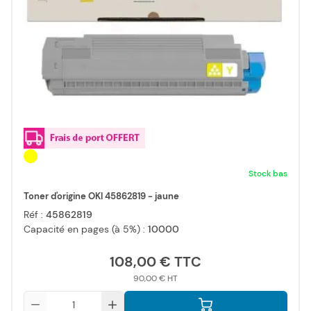
Stock bas
Toner d'origine OKI 45862819 - jaune
Réf :
45862819
Capacité en pages (à 5%) :
10000
108,00 €
90,00 €
Qté