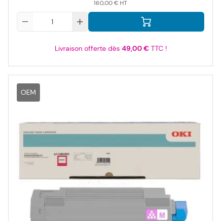
160,00 €
Qté
Livraison offerte dès
49,00 €
TTC !
OEM