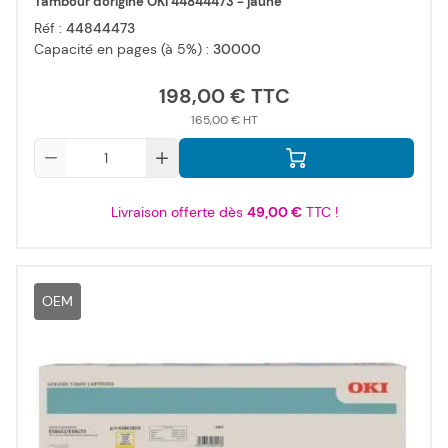
Tambour d'origine OKI 44844473 - jaune
Réf :
44844473
Capacité en pages (à 5%) :
30000
198,00 €
165,00 €
Qté
Livraison offerte dès
49,00 €
TTC !
OEM