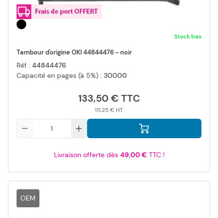
Stock bas
Tambour d'origine OKI 44844476 - noir
Réf :
44844476
Capacité en pages (à 5%) :
30000
133,50 €
111,25 €
Qté
Livraison offerte dès
49,00 €
TTC !
OEM