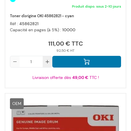
Produit dispo. sous 2-10 jours
Toner d'origine OKI 45862821 - cyan
Réf :
45862821
Capacité en pages (à 5%) :
10000
111,00 €
92,50 €
Qté
Livraison offerte dès
49,00 €
TTC !
OEM