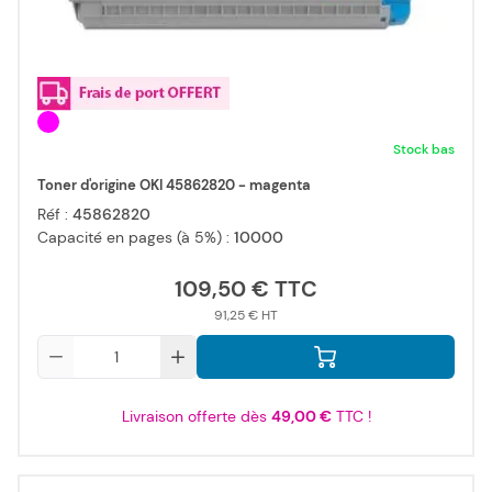
Stock bas
Toner d'origine OKI 45862820 - magenta
Réf :
45862820
Capacité en pages (à 5%) :
10000
109,50 €
91,25 €
Qté
Livraison offerte dès
49,00 €
TTC !