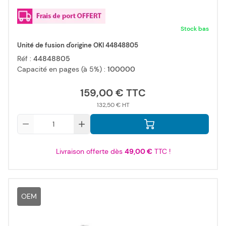
Stock bas
Unité de fusion d'origine OKI 44848805
Réf :
44848805
Capacité en pages (à 5%) :
100000
159,00 €
132,50 €
Qté
Livraison offerte dès
49,00 €
TTC !
OEM