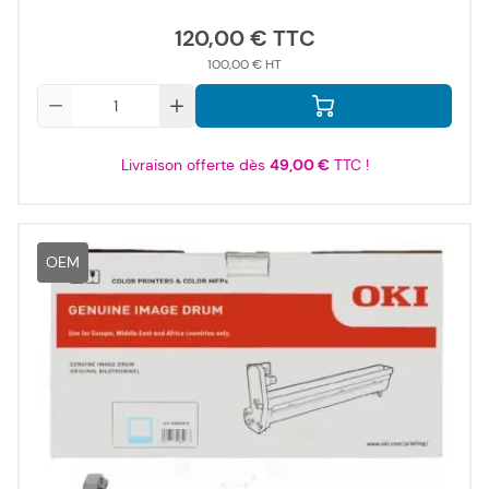
120,00 €
100,00 €
Qté
Livraison offerte dès
49,00 €
TTC !
OEM