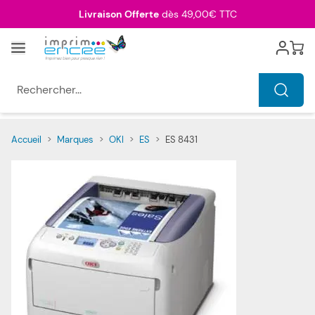
Allez au contenu
Livraison Offerte
dès 49,00€ TTC
Menu
Cart
Rechercher...
Accueil
>
Marques
>
OKI
>
ES
>
ES 8431