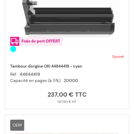
Epuisé
Tambour d'origine OKI 44844419 - cyan
Réf :
44844419
Capacité en pages (à 5%) :
20000
237,00 €
197,50 €
OEM