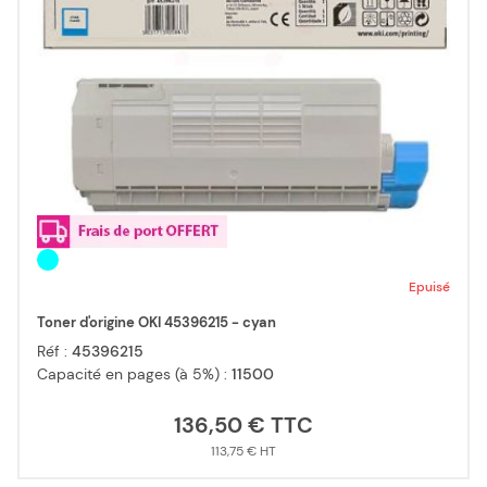
Epuisé
Toner d'origine OKI 45396215 - cyan
Réf :
45396215
Capacité en pages (à 5%) :
11500
136,50 €
113,75 €