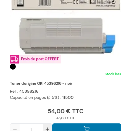
Stock bas
Toner d'origine OKI 45396216 - noir
Réf :
45396216
Capacité en pages (à 5%) :
11500
54,00 €
45,00 €
Qté