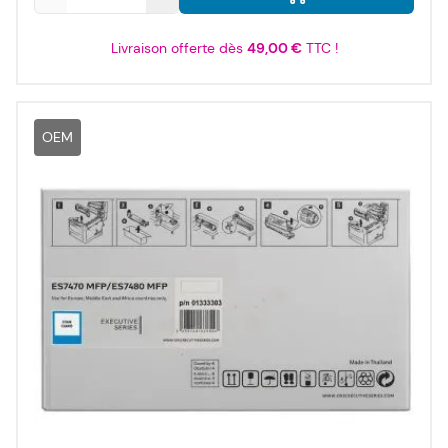
Livraison offerte dès
49,00 €
TTC !
OEM