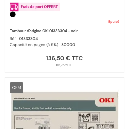
Epuisé
Tambour d'origine OKI 01333304 - noir
Réf :
01333304
Capacité en pages (à 5%) :
30000
136,50 €
113,75 €
OEM