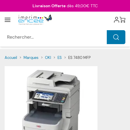
Allez au contenu
Livraison Offerte
dès 49,00€ TTC
Menu
Cart
Rechercher...
Accueil
>
Marques
>
OKI
>
ES
>
ES 7480 MFP