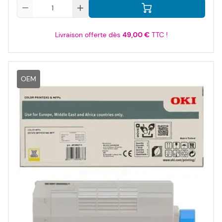
Qté
Livraison offerte dès
49,00 €
TTC !
OEM