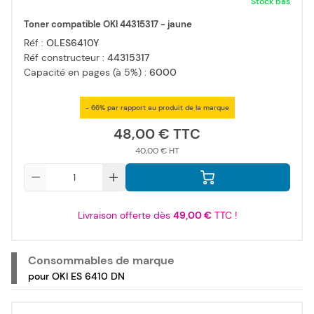
Stock bas
Toner compatible OKI 44315317 - jaune
Réf :
OLES6410Y
Réf constructeur :
44315317
Capacité en pages (à 5%) :
6000
- 66% par rapport au produit de la marque
48,00 €
40,00 €
Qté
Livraison offerte dès
49,00 €
TTC !
Consommables de marque
pour OKI ES 6410 DN