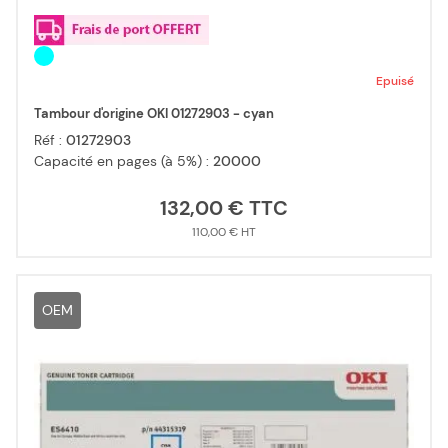
Epuisé
Tambour d'origine OKI 01272903 - cyan
Réf :
01272903
Capacité en pages (à 5%) :
20000
132,00 €
110,00 €
OEM