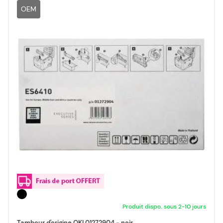
OEM
Produit dispo. sous 2-10 jours
Tambour d'origine OKI 01272904 - noir