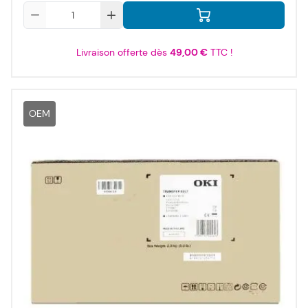
Qté
Livraison offerte dès
49,00 €
TTC !
OEM