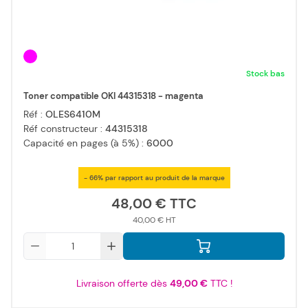
Stock bas
Toner compatible OKI 44315318 - magenta
Réf :
OLES6410M
Réf constructeur :
44315318
Capacité en pages (à 5%) :
6000
- 66% par rapport au produit de la marque
48,00 €
40,00 €
Qté
Livraison offerte dès
49,00 €
TTC !