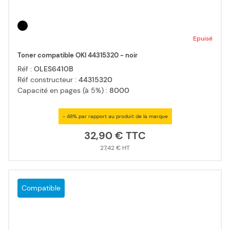
Epuisé
Toner compatible OKI 44315320 - noir
Réf :
OLES6410B
Réf constructeur :
44315320
Capacité en pages (à 5%) :
8000
- 48% par rapport au produit de la marque
32,90 €
27,42 €
Compatible